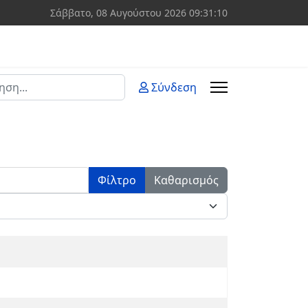
Σάββατο, 08 Αυγούστου 2026
09:31:10
ση
Σύνδεση
 more characters for results.
Φίλτρο
Καθαρισμός