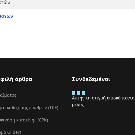
κτών
τάσεων
φιλή άρθρα
Συνδεδεμένοι
 αίματος
Αυτήν τη στιγμή επισκέπτονται
μέλος
τα καθίζησης ερυθρών (ΤΚΕ)
ινάση κρεατίνης (CPK)
μο Gilbert