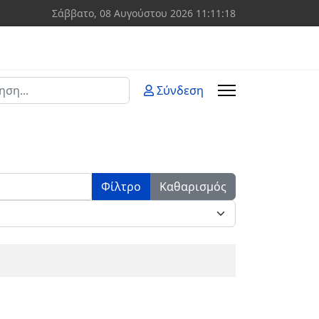
Σάββατο, 08 Αυγούστου 2026
11:11:18
ση
Σύνδεση
 more characters for results.
Φίλτρο
Καθαρισμός