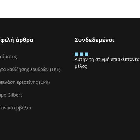
φιλή άρθρα
Συνδεδεμένοι
 αίματος
Αυτήν τη στιγμή επισκέπτονται
μέλος
τα καθίζησης ερυθρών (ΤΚΕ)
ινάση κρεατίνης (CPK)
μο Gilbert
τανικό εμβόλιο