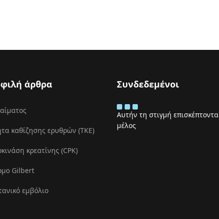
φιλή άρθρα
Συνδεδεμένοι
 αίματος
Αυτήν τη στιγμή επισκέπτονται
μέλος
τα καθίζησης ερυθρών (ΤΚΕ)
ινάση κρεατίνης (CPK)
μο Gilbert
τανικό εμβόλιο