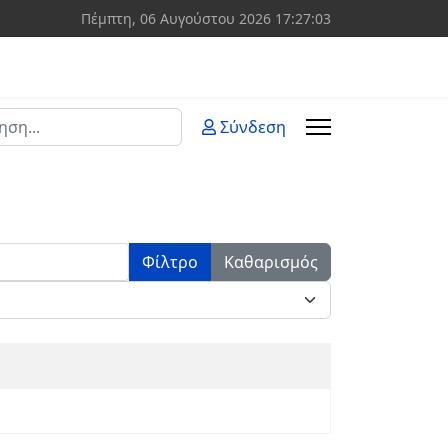
Πέμπτη, 06 Αυγούστου 2026
17:27:03
ση
Σύνδεση
 more characters for results.
Φίλτρο
Καθαρισμός