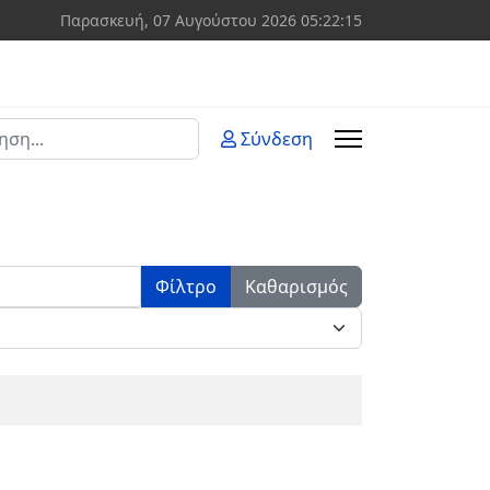
Παρασκευή, 07 Αυγούστου 2026
05:22:15
ση
Σύνδεση
 more characters for results.
Φίλτρο
Καθαρισμός