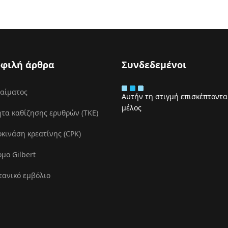
φιλή άρθρα
Συνδεδεμένοι
 αίματος
Αυτήν τη στιγμή επισκέπτονται
μέλος
τα καθίζησης ερυθρών (ΤΚΕ)
ινάση κρεατίνης (CPK)
μο Gilbert
τανικό εμβόλιο