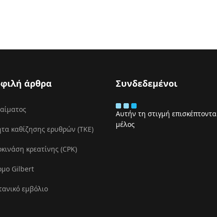
φιλή άρθρα
Συνδεδεμένοι
 αίματος
Αυτήν τη στιγμή επισκέπτονται
μέλος
τα καθίζησης ερυθρών (ΤΚΕ)
ινάση κρεατίνης (CPK)
μο Gilbert
τανικό εμβόλιο