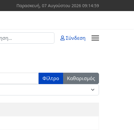
Παρασκευή, 07 Αυγούστου 2026
09:14:59
ση
Σύνδεση
 more characters for results.
Φίλτρο
Καθαρισμός