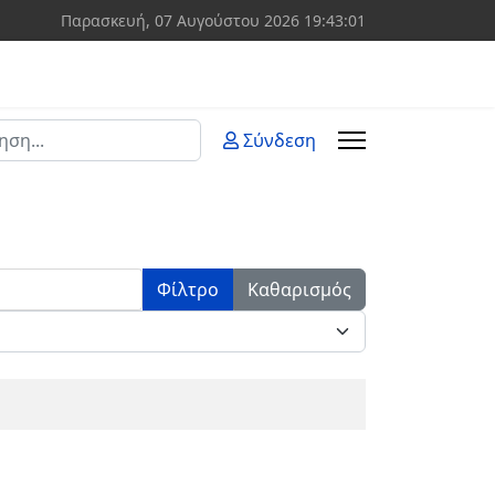
Παρασκευή, 07 Αυγούστου 2026
19:43:01
ση
Σύνδεση
 more characters for results.
Φίλτρο
Καθαρισμός