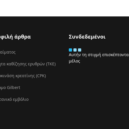
φιλή άρθρα
Συνδεδεμένοι
 αίματος
Αυτήν τη στιγμή επισκέπτονται
μέλος
τα καθίζησης ερυθρών (ΤΚΕ)
ινάση κρεατίνης (CPK)
μο Gilbert
τανικό εμβόλιο