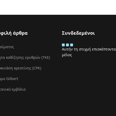
φιλή άρθρα
Συνδεδεμένοι
 αίματος
Αυτήν τη στιγμή επισκέπτονται
μέλος
τα καθίζησης ερυθρών (ΤΚΕ)
ινάση κρεατίνης (CPK)
μο Gilbert
τανικό εμβόλιο