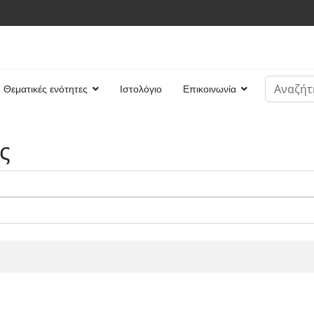
Αναζήτη
Θεματικές ενότητες
Ιστολόγιο
Επικοινωνία
Type 2 or
ς