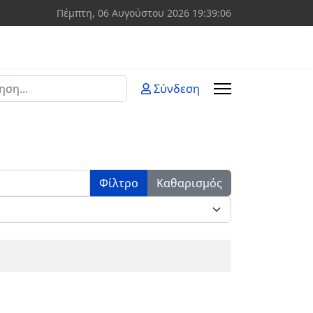
Πέμπτη, 06 Αυγούστου 2026
19:39:06
ση
Σύνδεση
 more characters for results.
Φίλτρο
Καθαρισμός