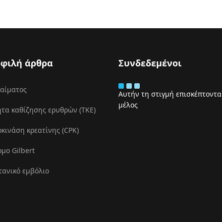
φιλή άρθρα
Συνδεδεμένοι
 αίματος
Αυτήν τη στιγμή επισκέπτονται
μέλος
τα καθίζησης ερυθρών (ΤΚΕ)
ινάση κρεατίνης (CPK)
μο Gilbert
τανικό εμβόλιο