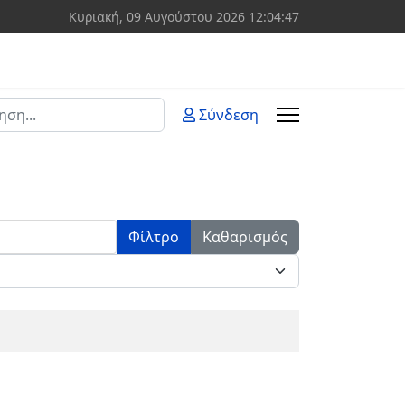
Κυριακή, 09 Αυγούστου 2026
12:04:47
ση
Σύνδεση
 more characters for results.
Φίλτρο
Καθαρισμός