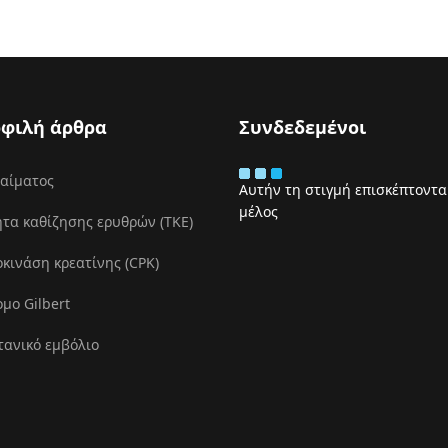
φιλή άρθρα
Συνδεδεμένοι
 αίματος
Αυτήν τη στιγμή επισκέπτονται
μέλος
τα καθίζησης ερυθρών (ΤΚΕ)
ινάση κρεατίνης (CPK)
μο Gilbert
τανικό εμβόλιο