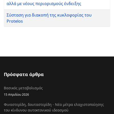
αλλά με νέους περιορισμούς ένδειξης
Σύσταση για διακοπή της κυκλοφορίας του
Protelos
Πρόσφατα άρθρα
Βασικός μεταβολισμός
15 Απριλίου 2026
Φιναστερίδη, δουταστερίδη - Νέα μέτρα ελαχιστοποίησης
του κίνδυνου αυτοκτονικού ιδεασμού