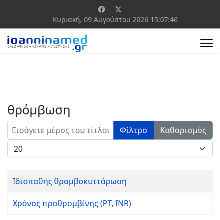
Κυριακή, 09 Αυγούστου 2026
15:07:46
θρόμβωση
Εισάγετε μέρος του τίτλου.
Φίλτρο
Καθαρισμός
Εμφάνιση #
Ιδιοπαθής θρομβοκυττάρωση
Χρόνος προθρομβίνης (PT, INR)