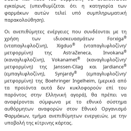
εγκαίρως (υπενθυμίζεται ότι η κατηγορία των
φαρμάκων αυτών τελεί υπό συμπληρωματική
παρακολούθηση).
Οι ανεπιθύμητες ενέργειες που συνδέονται με τη
®
χρήση των ιδιοσκευασμάτων Forxiga
®
(νταπαγλιφλοζίνη), Xigduo
(νταπαγλιφλοζίνη/
®
μετφορμίνη) της AstraZeneca, Invokana
®
(καναγλιφλοζίνη), Vokanamet
(καναγλιφλοζίνη/
®
μετφορμίνη) της Janssen-Cilag και Jardiance
®
(εμπαγλιφλοζίνη), Synjardy
(εμπαγλιφλοζίνη/
μετφορμίνη) της Boehringer Ingelheim, (μερικά από
τα προϊόντα αυτά δεν κυκλοφορούν επί του
παρόντος στην Ελληνική αγορά), θα πρέπει να
αναφέρονται σύμφωνα με το εθνικό σύστημα
αυθόρμητων αναφορών στον Εθνικό Οργανισμό
Φαρμάκων, τμήμα ανεπιθύμητων ενεργειών, με την
υποβολή της κίτρινης κάρτας.