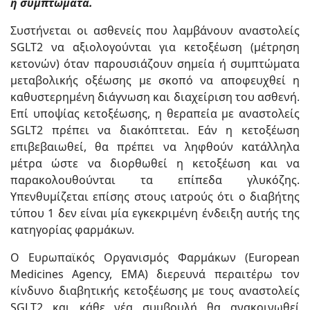
ή συμπτώματα.
Συστήνεται οι ασθενείς που λαμβάνουν αναστολείς
SGLT2 να αξιολογούνται για κετοξέωση (μέτρηση
κετονών) όταν παρουσιάζουν σημεία ή συμπτώματα
μεταβολικής οξέωσης με σκοπό να αποφευχθεί η
καθυστερημένη διάγνωση και διαχείριση του ασθενή.
Επί υποψίας κετοξέωσης, η θεραπεία με αναστολείς
SGLT2 πρέπει να διακόπτεται. Εάν η κετοξέωση
επιβεβαιωθεί, θα πρέπει να ληφθούν κατάλληλα
μέτρα ώστε να διορθωθεί η κετοξέωση και να
παρακολουθούνται τα επίπεδα γλυκόζης.
Υπενθυμίζεται επίσης στους ιατρούς ότι ο διαβήτης
τύπου 1 δεν είναι μία εγκεκριμένη ένδειξη αυτής της
κατηγορίας φαρμάκων.
Ο Ευρωπαϊκός Οργανισμός Φαρμάκων (European
Medicines Agency, ΕΜΑ) διερευνά περαιτέρω τον
κίνδυνο διαβητικής κετοξέωσης με τους αναστολείς
SGLT2 και κάθε νέα συμβουλή θα ανακοινωθεί