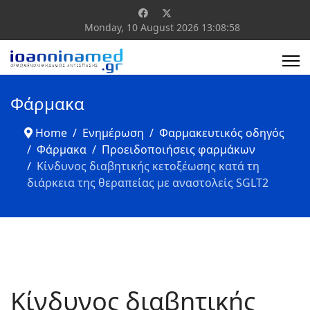
Monday, 10 August 2026
13:08:58
Φάρμακα
Home
Ενημέρωση
Φαρμακευτικός οδηγός
Φάρμακα
Προειδοποιήσεις φαρμάκων
Κίνδυνος διαβητικής κετοξέωσης κατά τη
διάρκεια της θεραπείας με αναστολείς SGLT2
Κίνδυνος διαβητικής