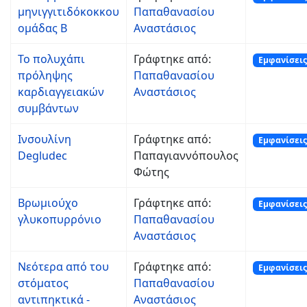
μηνιγγιτιδόκοκκου
Παπαθανασίου
ομάδας Β
Αναστάσιος
Το πολυχάπι
Γράφτηκε από:
Εμφανίσεις
πρόληψης
Παπαθανασίου
καρδιαγγειακών
Αναστάσιος
συμβάντων
Ινσουλίνη
Γράφτηκε από:
Εμφανίσεις
Degludec
Παπαγιαννόπουλος
Φώτης
Βρωμιούχο
Γράφτηκε από:
Εμφανίσεις
γλυκοπυρρόνιο
Παπαθανασίου
Αναστάσιος
Νεότερα από του
Γράφτηκε από:
Εμφανίσεις
στόματος
Παπαθανασίου
αντιπηκτικά -
Αναστάσιος