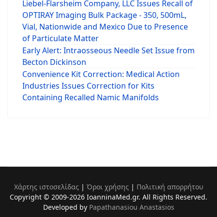
Liebel-Flarsheim Company, LLC Issues Recall of
OPTIRAY Imaging Bulk Package - 350, 500mL,
Vial, Nationwide and Mexico Due to Presence
of Particulate Matter
Early Alert: Intraosseous Needle Set Issue from
Becton Dickinson
Convenience Kit Correction: Medical Action
Industries Issues Correction for Kits
Containing Recalled Namic Manifolds
Χάρτης ιστοσελίδας
|
Όροι χρήσης
|
Πολιτική απορρήτου
Copyright © 2009-2026 IoanninaMed.gr. All Rights Reserved.
Developed by
Papathanasiou Anastasios