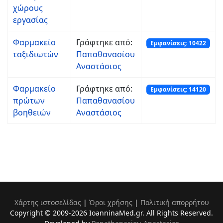
χώρους
εργασίας
Φαρμακείο
Γράφτηκε από:
Εμφανίσεις: 10422
ταξιδιωτών
Παπαθανασίου
Αναστάσιος
Φαρμακείο
Γράφτηκε από:
Εμφανίσεις: 14120
πρώτων
Παπαθανασίου
βοηθειών
Αναστάσιος
Χάρτης ιστοσελίδας
|
Όροι χρήσης
|
Πολιτική απορρήτου
Copyright © 2009-2026 IoanninaMed.gr. All Rights Reserved.