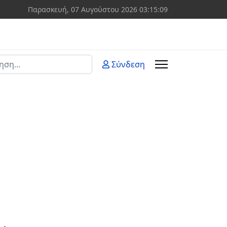
Παρασκευή, 07 Αυγούστου 2026
03:15:09
ση
Σύνδεση
 more characters for results.