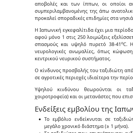
αποβολές και των ίππων, οι οποίοι αν
συμπεριλαμβανομένης της άπω ανατολικής 
προκαλεί σποραδικές επιδημίες στα νησιά
Η Ιαπωνική εγκεφαλίτιδα έχει μια περίο
αφού μόνο 1 στις 250 λοιμώξεις εξελίσσε
ο
σπασμούς και υψηλό πυρετό 38-41
C. 
νευρολογικές ανωμαλίες, όπως κώφωση
κεντρικού νευρικού συστήματος.
Ο κίνδυνος προσβολής του ταξιδιώτη από 
σε αγροτικές περιοχές ιδιαίτερα την περί
Υψηλού κινδύνου θεωρούνται οι ταξ
χοιροτροφεία) και οι μετανάστες που επι
Ενδείξεις εμβολίου της Ιαπω
Το εμβόλιο ενδείκνυται σε ταξιδιώ
μεγάλο χρονικό διάστημα (≥ 1 μήνα).