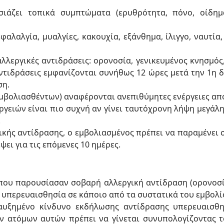
ιάζει τοπικά συμπτώματα (ερυθρότητα, πόνο, οίδημ
αλαλγία, μυαλγίες, κακουχία, εξάνθημα, ίλιγγο, ναυτία,
λεργικές αντιδράσεις: ορονοσία, γενικευμένος κνησμός,
ντιδράσεις εμφανίζονται συνήθως 12 ώρες μετά την 1η δ
ση.
 εμβολιασθέντων) αναφέρονται ανεπιθύμητες ενέργειες απ
γειών είναι πιο συχνή αν γίνει ταυτόχρονη λήψη μεγάλη
.
κής αντίδρασης, ο εμβολιασμένος πρέπει να παραμένει σ
ψει για τις επόμενες 10 ημέρες.
 που παρουσίασαν σοβαρή αλλεργική αντίδραση (ορονοσί
υπερευαισθησία σε κάποιο από τα συστατικά του εμβολί
 αυξημένο κίνδυνο εκδήλωσης αντίδρασης υπερευαισθη
των ατόμων αυτών πρέπει να γίνεται συνυπολογίζοντας 