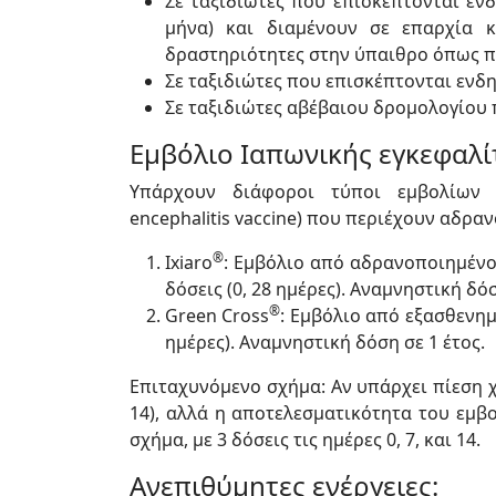
Σε ταξιδιώτες που επισκέπτονται ενδ
μήνα) και διαμένουν σε επαρχία 
δραστηριότητες στην ύπαιθρο όπως π.
Σε ταξιδιώτες που επισκέπτονται ενδη
Σε ταξιδιώτες αβέβαιου δρομολογίου 
Εμβόλιο Ιαπωνικής εγκεφαλί
Υπάρχουν διάφοροι τύποι εμβολίων κ
encephalitis vaccine) που περιέχουν αδρα
®
Ixiaro
: Εμβόλιο από αδρανοποιημένο 
δόσεις (0, 28 ημέρες). Αναμνηστική δόσ
®
Green Cross
: Εμβόλιο από εξασθενημέ
ημέρες). Αναμνηστική δόση σε 1 έτος.
Επιταχυνόμενο σχήμα: Αν υπάρχει πίεση 
14), αλλά η αποτελεσματικότητα του εμβο
σχήμα, με 3 δόσεις τις ημέρες 0, 7, και 14.
Ανεπιθύμητες ενέργειες: