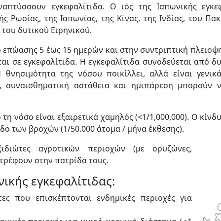
απτύσσουν εγκεφαλίτιδα. Ο ιός της Ιαπωνικής εγκε
Ρωσίας, της Ιαπωνίας, της Κίνας, της Ιν­δίας, του Πακ
 του δυτικού Ειρηνικού.
δο επώασης 5 έως 15 ημερών και στην συντριπτική πλειο
ται σε εγκεφαλίτιδα. Η εγκεφαλίτιδα συνοδεύεται από δ
Η θνησιμότητα της νόσου ποικίλλει, αλλά είναι γενι
, συναισθηματική αστάθεια και ημιπάρεση μπορούν 
τη νόσο είναι εξαιρετικά χαμηλός (<1/1,000,000). Ο κίν
οδο των βροχών (1/50.000 άτομα / μήνα έκθεσης).
ιδιώτες αγροτικών περιοχών (με ορυζώνες,
στρέφουν στην πατρίδα τους.
νικής εγκεφαλίτιδας:
τες που επισκέπτονται ενδημικές περιοχές για