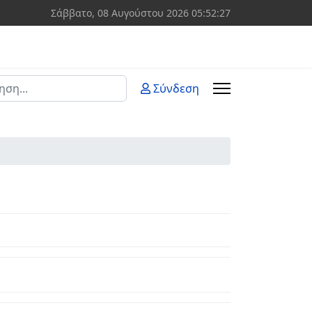
Σάββατο, 08 Αυγούστου 2026
05:52:27
ση
Σύνδεση
 more characters for results.