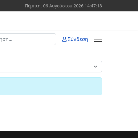
Πέμπτη, 06 Αυγούστου 2026
14:47:19
ση
Σύνδεση
 more characters for results.