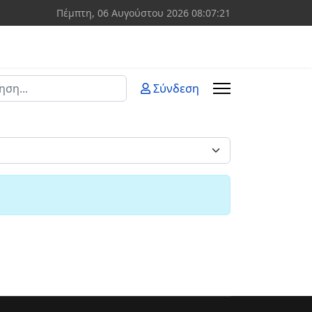
Πέμπτη, 06 Αυγούστου 2026
08:07:21
ση
Σύνδεση
 more characters for results.