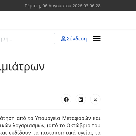
Πέμπτη, 06 Αυγούστου 2026
03:06:28
ση
Σύνδεση
 more characters for results.
λμιάτρων
ράτηση από τα Υπουργεία Μεταφορών και
δικών λογαριασμών, (από το Οκτώβριο του
αι εκδίδουν τα πιστοποιητικά υγείας τα