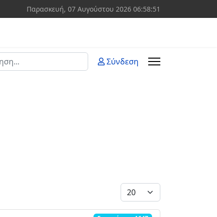
Παρασκευή, 07 Αυγούστου 2026
06:58:51
ση
Σύνδεση
 more characters for results.
Εμφάνιση #