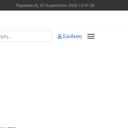
Παρασκευή, 07 Αυγούστου 2026
13:41:39
ση
Σύνδεση
 more characters for results.