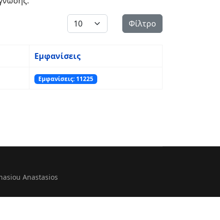
γνωσης.
Εμφάνιση #
Φίλτρο
Εμφανίσεις
Εμφανίσεις: 11225
nasiou Anastasios