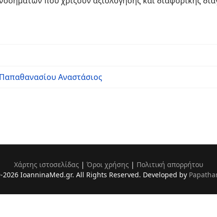
νοσημάτων που χρίζουν αξιολόγησης και διαφορικής διά
Παπαθανασίου Αναστάσιος
Χάρτης ιστοσελίδας
|
Όροι χρήσης
|
Πολιτική απορρήτου
-2026 IoanninaMed.gr. All Rights Reserved. Developed by
Papatha