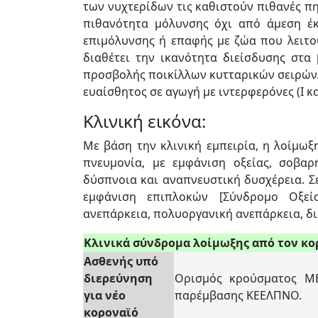
των νυχτερίδων τις καθιστούν πιθανές π
πιθανότητα μόλυνσης όχι από άμεση έκ
επιμόλυνσης ή επαφής με ζώα που λειτου
διαθέτει την ικανότητα διείσδυσης στα
προσβολής ποικίλλων κυτταρικών σειρών. 
ευαίσθητος σε αγωγή με ιντερφερόνες (I και 
Κλινική εικόνα:
Με βάση την κλινική εμπειρία, η λοίμω
πνευμονία, με εμφάνιση οξείας, σοβαρ
δύσπνοια και αναπνευστική δυσχέρεια. Σ
εμφάνιση επιπλοκών [Σύνδρομο Οξεία
ανεπάρκεια, πολυοργανική ανεπάρκεια, δια
Κλινικά σύνδρομα λοίμωξης από τον κορ
Ασθενής υπό
διερεύνηση
Ορισμός κρούσματος ME
για νέο
παρέμβασης ΚΕΕΛΠΝΟ.
κοροναϊό