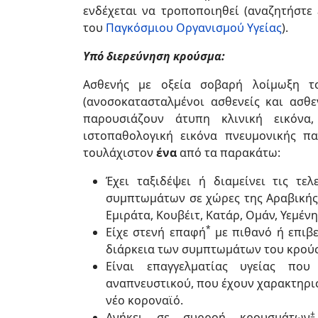
ενδέχεται να τροποποιηθεί (αναζητήστε
του
Παγκόσμιου Οργανισμού Υγείας
).
Υπό διερεύνηση κρούσμα:
Ασθενής με οξεία σοβαρή λοίμωξη τ
(ανοσοκατασταλμένοι ασθενείς και ασθε
παρουσιάζουν άτυπη κλινική εικόνα,
ιστοπαθολογική εικόνα πνευμονικής πα
τουλάχιστον
ένα
από τα παρακάτω:
Έχει ταξιδέψει ή διαμείνει τις τ
συμπτωμάτων σε χώρες της Αραβικής
Εμιράτα, Κουβέιτ, Κατάρ, Ομάν, Υεμένη
*
Είχε στενή επαφή
με πιθανό ή επιβε
διάρκεια των συμπτωμάτων του κρού
Είναι επαγγελματίας υγείας πο
αναπνευστικού, που έχουν χαρακτηρι
νέο κοροναϊό.
±
Ανήκει σε συρροή κρουσμάτων