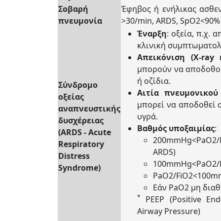
Σοβαρή
Έφηβος ή ενήλικας ασθε
πνευμονία
>30/min, ARDS, SpO2<90%
Έναρξη
: οξεία, π.χ.
κλινική συμπτωματολ
Απεικόνιση (X-ray 
μπορούν να αποδοθού
ή οζίδια.
Σύνδρομο
Αιτία πνευμονικού
οξείας
μπορεί να αποδοθεί 
αναπνευστικής
υγρά.
δυσχέρειας
Βαθμός υποξαιμίας
:
(ARDS - Acute
200mmHg<PaO2/F
Respiratory
ARDS)
Distress
100mmHg<PaO2/F
Syndrome)
PaO2/FiO2<100m
Εάν PaO2 μη διαθ
*
PEEP (Positive End-
Airway Pressure)