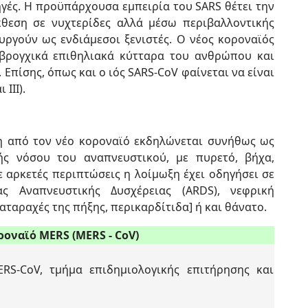
ηγές. Η προϋπάρχουσα εμπειρία του SARS θέτει την
θεση σε νυχτερίδες αλλά μέσω περιβαλλοντικής
ργούν ως ενδιάμεσοι ξενιστές. Ο νέος κοροναϊός
 βρογχικά επιθηλιακά κύτταρα του ανθρώπου και
Επίσης, όπως και ο ιός SARS-CoV φαίνεται να είναι
III).
ξη από τον νέο κοροναϊό εκδηλώνεται συνήθως ως
ής νόσου του αναπνευστικού, με πυρετό, βήχα,
ε αρκετές περιπτώσεις η λοίμωξη έχει οδηγήσει σε
ς Αναπνευστικής Δυσχέρειας (ARDS), νεφρική
ταραχές της πήξης, περικαρδίτιδα] ή και θάνατο.
οναϊό MERS (MERS - CoV)
RS-CoV, τμήμα επιδημιολογικής επιτήρησης και