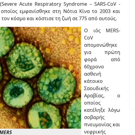
(Severe Acute Respiratory Syndrome – SARS-CoV -
οποίος εμφανίσθηκε στη Νότια Κίνα το 2003 και
τον κόσμο και κόστισε τη ζωή σε 775 από αυτούς.
Ο ιός MERS-
CoV
απομονώθηκε
για πρώτη
φορά από
60χρονο
ασθενή
κάτοικο
Σαουδικής
Αραβίας, ο
οποίος
κατέληξε λόγω
σοβαρής
πνευμονίας και
νεφρικής
 MERS