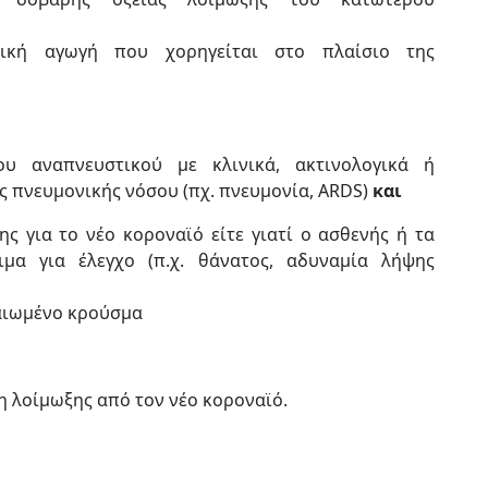
τική αγωγή που χορηγείται στο πλαίσιο της
υ αναπνευστικού με κλινικά, ακτινολογικά ή
 πνευμονικής νόσου (πχ. πνευμονία, ARDS)
και
ς για το νέο κοροναϊό είτε γιατί ο ασθενής ή τα
σιμα για έλεγχο (π.χ. θάνατος, αδυναμία λήψης
αιωμένο κρούσμα
 λοίμωξης από τον νέο κοροναϊό.