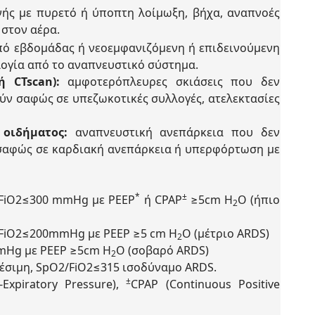
νής με πυρετό ή ύποπτη λοίμωξη, βήχα, αναπνοές
 στον αέρα.
 από εβδομάδας ή νεοεμφανιζόμενη ή επιδεινούμενη
ογία από το αναπνευστικό σύστημα.
ή CTscan):
αμφοτερόπλευρες σκιάσεις που δεν
ν σαφώς σε υπεζωκοτικές συλλογές, ατελεκτασίες
 οιδήματος:
αναπνευστική ανεπάρκεια που δεν
σαφώς σε καρδιακή ανεπάρκεια ή υπερφόρτωση με
*
±
iO2≤300 mmHg με PEEP
ή CPAP
≥5cm H
O (ήπιο
2
iO2≤200mmHg με PEEP ≥5 cm H
O (μέτριο ARDS)
2
mHg με PEEP ≥5cm H
O (σοβαρό ARDS)
2
έσιμη, SpO2/FiO2≤315 ισοδύναμο ARDS.
±
Expiratory Pressure),
CPAP (Continuous Positive