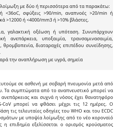
λοίμωξη με δύο ή περισσότερα από τα παρακάτω:
ή <36oC, σφύξεις >90/min, αναπνοές >20/min ή
ά >12000 ή <4000/mm3 ή >10% βλάστες.
ια, γαλακτική οξέωση ή υπόταση. Συνυπάρχουν
ική ανεπάρκεια, υποξαιμία, τρανσαμινασαιμία,
, θρομβοπενία, διαταραχές επιπέδου συνείδησης,
.
αρά την αναπλήρωση με υγρά, σημεία
υτούμε σε ασθενή με σοβαρή πνευμονία μετά από
υ. Τα συμπτώματα από το αναπνευστικό μπορεί να
ανεπάρκειας και συχνά η νόσος έχει θανατηφόρο
-CoV μπορεί να φθάσει μέχρι τις 12 ημέρες. Ο
άση τις τελευταίες οδηγίες του WHO και του ECDC
υσμάτων με υποψία λοίμωξης από το νέο κοροναϊό
ώς η επιδημία εξελίσσεται ο ορισμός κρούσματος