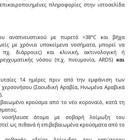
 επικαιροποιημένες πληροφορίες στην ιστοσελίδα
ου αναπνευστικού με πυρετό >38°C και βήχα
νείς με χρόνια υποκείμενα νοσήματα, μπορεί να
 πχ. διάρροιες) και κλινική, ακτινολογική ή
ρεγχυματικής νόσου (π.χ. πνευμονία, ARDS)
και
ελευταίες 14 ημέρες πριν από την εμφάνιση των
 χερσονήσου (Σαουδική Αραβία, Ηνωμένα Αραβικά
).
βαιωμένο κρούσμα από το νέο κοροναϊό, κατά τη
σματος.
υ νοσήλευσε άτομα με σοβαρή λοίμωξη του
στεί ως πιθανά ή επιβεβαιωμένα κρούσματα από το
σοβαρής οξείας λοίμωξης του κατώτερου