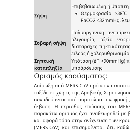
Επιβεβαιωμένη ή ύποπτη 
°
Θερμοκρασία >38
C 
Σήψη
PaCO2 <32mmHg, λευκ
Πολυοργανική ανεπάρκε
ολιγουρία, οξεία νεφρ
Σοβαρή σήψη
διαταραχές πηκτικότητας
ειλεός ή χολερυθριναιμία
Σηπτική
Υπόταση (ΔΠ <90mmHg) π
καταπληξία
υποάρδευσης.
Ορισμός κρούσματος:
Λοίμωξη από MERS-CoV πρέπει να υποπτε
ταξίδι σε χώρες της Αραβικής Χερσονήσο
συνοδεύονται από συμπτώματα νεφρικής 
έκβαση. Η περίοδος επώασης του MERS
παρακάτω ορισμός έχει αναθεωρηθεί με β
και αφορά τόσο στην ανίχνευση των κρο
(MERS-CoV) και επισημαίνεται ότι, καθ