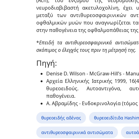
(Ach), του ενζύμου της νευρομυϊκ
νευροδιαβιβαστή ακετυλοχολίνη, έχει
μεταξύ των αντιθυρεοσφαιρινικών αν
οφθαλμικών μυών που αναγνωρίζεται τα
στην παθογένεια της οφθαλμοπάθειας της
*
Επειδή τα αντιθυρεοσφαιρινικά αντισώμα
σκόπιμος ο έλεγχός τους πριν τη μέτρησή της.
Πηγή:
Denise D. Wilson - McGraw-Hill’s - Manu
Αρχεία Ελληνικής Ιατρικής 1999, 16(
θυρεοειδούς. Αυτοαντιγόνα, αυτ
παθογένεια.
Α. Αβραμίδης - Ενδοκρινολογία (τόμος
θυρεοειδής αδένας
θυρεοειδίτιδα Hashi
αντιθυρεοσφαιρινικά αντισώματα
αυτοά