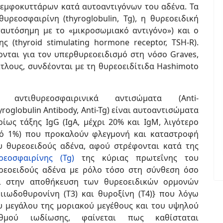
εμφοκυττάρων κατά αυτοαντιγόνων του αδένα. Τα
υρεοσφαιρίνη (thyroglobulin, Tg), η θυρεοειδική
 ταυτόσημη με το «μικροσωμιακό αντιγόνο») και ο
(thyroid stimulating hormone receptor, TSH-R).
νται για τον υπερθυρεοειδισμό στη νόσο Graves,
τίτλους, συνδέονται με τη θυρεοειδίτιδα Hashimoto
 αντιθυρεοσφαιρινικά αντισώματα (Anti-
yroglobulin Antibody, Anti-Tg) είναι αυτοαντισώματα
ρίως τάξης IgG (IgA, μέχρι 20% και IgM, λιγότερο
ό 1%) που προκαλούν φλεγμονή και καταστροφή
υ θυρεοειδούς αδένα, αφού στρέφονται κατά της
ρεοσφαιρίνης (Tg)
της κύριας πρωτεΐνης του
ρεοειδούς αδένα με ρόλο τόσο στη σύνθεση όσο
ι στην αποθήκευση των θυρεοειδικών ορμονών
ριιωδοθυρονίνη (Τ3) και θυροξίνη (Τ4)} που λόγω
υ μεγάλου της μοριακού μεγέθους και του υψηλού
θμού ιωδίωσης, φαίνεται πως καθίσταται