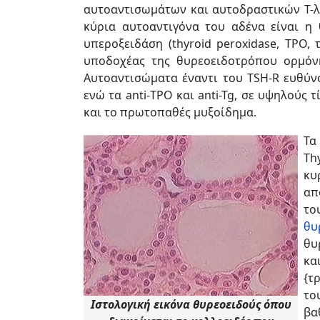
αυτοαντισωμάτων και αυτοδραστικών Τ-λ
κύρια αυτοαντιγόνα του αδένα είναι η θ
υπεροξειδάση (thyroid peroxidase, TPO,
υποδοχέας της θυρεοειδοτρόπου ορμόνης 
Αυτοαντισώματα έναντι του TSH-R ευθύνο
ενώ τα anti-ΤΡΟ και anti-Tg, σε υψηλούς 
και το πρωτοπαθές μυξοίδημα.
Τα
Th
κυ
απ
το
θυ
θυ
κα
{τ
το
Ιστολογική εικόνα θυρεοειδούς όπου
βα