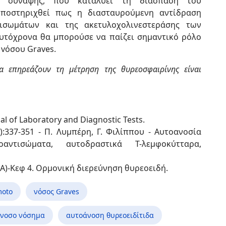
ής σύναψης, που καταλύει τη διάσπαση του
 υποστηριχθεί πως η διασταυρούμενη αντίδραση
τισωμάτων και της ακετυλοχολινεστεράσης των
υτόχρονα θα μπορούσε να παίζει σημαντικό ρόλο
 vόσου Graves.
τα επηρεάζουν τη μέτρηση της θυρεοσφαιρίνης είναι
al of Laboratory and Diagnostic Tests.
4):337-351 - Π. Λυμπέρη, Γ. Φιλίππου - Αυτοανοσία
οαντισώματα, αυτοδραστικά Τ-λεμφοκύτταρα,
 Α)-Κεφ 4. Ορμονική διερεύνηση θυρεοειδή.
moto
νόσος Graves
νοσο νόσημα
αυτοάνοση θυρεοειδίτιδα