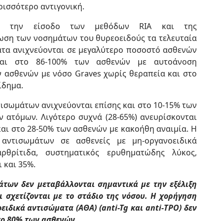
ρισσότερο αντιγονική.
 την είσοδο των μεθόδων RIA και της
ωση των νοσημάτων του θυρεοειδούς τα τελευταία
ατα ανιχνεύονται σε μεγαλύτερο ποσοστό ασθενών
νται στο 86-100% των ασθενών με αυτοάνοση
ν ασθενών με νόσο Graves χωρίς θεραπεία και στο
ίδημα.
τισωμάτων ανιχνεύονται επίσης και στο 10-15% των
 ατόμων. Λιγότερο συχνά (28-65%) ανευρίσκονται
και στο 28-50% των ασθενών με κακοήθη αναιμία. Η
 αντισωμάτων σε ασθενείς με μη-οργανοειδικά
ρθρίτιδα, συστηματικός ερυθηματώδης λύκος,
 και 35%.
άτων δεν μεταβάλλονται σημαντικά με την εξέλιξη
ι σχετίζονται με το στάδιο της νόσου. Η χορήγηση
ειδικά αντισώματα (ΑΘΑ) (anti-Tg και anti-ΤΡΟ) δεν
το 80% των ασθενών.