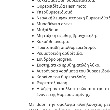
Κοκκιωματώδη θυρεοειδίτιδα.
Θυρεοειδίτιδα Hashimoto.
Υπερθυρεοειδισμό.
Νεανική λεμφοκυτταρική θυρεοειδίτι
Μυασθένεια gravis.
Μυξοίδημα.
Μη τοξική οζώδης βρογχοκήλη.
Κακοήθη αναιμία.
Πρωτοπαθή υποθυρεοειδισμό.
Ρευματοειδή αρθρίτιδα.
Συνδρόμο Sjögren.
Συστηματικό ερυθηματώδη λύκο.
Αυτοάνοσα νοσήματα του θυρεοειδού
Καρκίνο του θυρεοειδούς.
Θυρεοτοξίκωση.
Η λήψη αντισυλληπτικών από του στ
έναντι της θυρεοσφαιρίνης.
Με βάση την ομολογία αλληλουχίας μετ