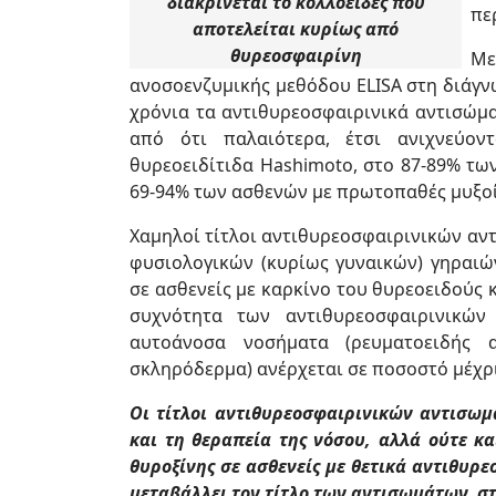
διακρίνεται το κολλοειδές που
πε
αποτελείται κυρίως από
θυρεοσφαιρίνη
Με
ανοσοενζυμικής μεθόδου ELISA στη διάγν
χρόνια τα αντιθυρεοσφαιρινικά αντισώμ
από ότι παλαιότερα, έτσι ανιχνεύο
θυρεοειδίτιδα Hashimoto, στο 87-89% τω
69-94% των ασθενών με πρωτοπαθές μυξο
Χαμηλοί τίτλοι αντιθυρεοσφαιρινικών αν
φυσιολογικών (κυρίως γυναικών) γηραιών
σε ασθενείς με καρκίνο του θυρεοειδούς 
συχνότητα των αντιθυρεοσφαιρινικών
αυτοάνοσα νοσήματα (ρευματοειδής α
σκληρόδερμα) ανέρχεται σε ποσοστό μέχρι
Οι τίτλοι αντιθυρεοσφαιρινικών αντισωμ
και τη θεραπεία της νόσου, αλλά ούτε κα
θυροξίνης σε ασθενείς με θετικά αντιθυρεο
μεταβάλλει τον τίτλο των αντισωμάτων, σ