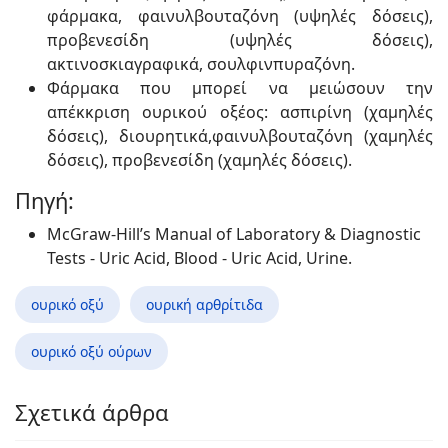
φάρμακα, φαινυλβουταζόνη (υψηλές δόσεις),
προβενεσίδη (υψηλές δόσεις),
ακτινοσκιαγραφικά, σουλφινπυραζόνη.
Φάρμακα που μπορεί να μειώσουν την
απέκκριση ουρικού οξέος: ασπιρίνη (χαμηλές
δόσεις), διουρητικά,φαινυλβουταζόνη (χαμηλές
δόσεις), προβενεσίδη (χαμηλές δόσεις).
Πηγή:
McGraw-Hill’s Manual of Laboratory & Diagnostic
Tests - Uric Acid, Blood - Uric Acid, Urine.
ουρικό οξύ
ουρική αρθρίτιδα
ουρικό οξύ ούρων
Σχετικά άρθρα