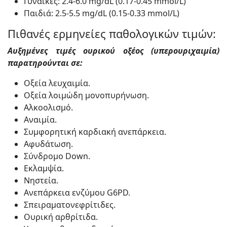
Γυναίκες: 2.4-6.0 mg/dL (0.17-0.45 mmol/L)
Παιδιά: 2.5-5.5 mg/dL (0.15-0.33 mmol/L)
Πιθανές ερμηνείες παθολογικών τιμών:
Αυξημένες τιμές ουρικού οξέος (υπερουριχαιμία)
παρατηρούνται σε:
Οξεία λευχαιμία.
Οξεία λοιμώδη μονοπυρήνωση.
Αλκοολισμό.
Αναιμία.
Συμφορητική καρδιακή ανεπάρκεια.
Αφυδάτωση.
Σύνδρομο Down.
Εκλαμψία.
Νηστεία.
Ανεπάρκεια ενζύμου G6PD.
Σπειραματονεφρίτιδες.
Ουρική αρθρίτιδα.