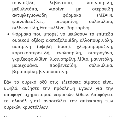
ισονιαζίδη, λεβοντόπα, λισινοπρίλη,
μεθυλντόπα, νιασίνη, μη στεροειδή
αντιφλεγμονώδη φάρμακα (ΜΣΑΦ),
φαινοθειαζίνες, ριφαμπίνη, σαλικυλικά,
σιλδεναφίλη, θεοφυλλίνη, βαρφαρίνη.
Φάρμακα που μπορεί να μειώσουν τα επίπεδα
ουρικού οξέος: ακεταζολαμίδη, αλλοπουρινόλη,
ασπιρίνη (υψηλή δόση), χλωροπρομαζίνη,
κορτικοστεροειδή, εναλαπρίλη, οιστρογόνα,
γκριζεοφουλβίνη, λισινοπρίλη, λίθιο, μαννιτόλη,
μαριχουάνα, προβενεσίδη, σαλικυλικά,
βεραπαμίλη, βινμπλαστίνη.
Εάν το ουρικό οξύ στις εξετάσεις αίματος είναι
υψηλό, αυξήστε την πρόσληψη υγρών για την
αποφυγή σχηματισμού νεφρικών λίθων. Αποφύγετε
το αλκοόλ γιατί αναστέλλει την απέκκριση των
ουρικών κρυστάλλων.