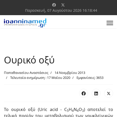
Παρασκευή, 07 Αυγούστου 2026
16:18:44
Ουρικό οξύ
Παπαθανασίου Αναστάσιος
14 Νοεμβρίου 2013
Τελευταία ενημέρωση : 17 Μαΐου 2020
Εμφανίσεις: 3653
Το ουρικό οξύ (Uric acid - C
H
N
O
) αποτελεί το
5
4
4
3
τελικό προϊόν του μεταβολισμού των νουκλεϊνικών