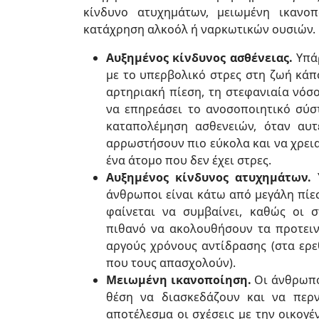
κίνδυνο ατυχημάτων, μειωμένη ικανο
κατάχρηση αλκοόλ ή ναρκωτικών ουσιών.
Αυξημένος κίνδυνος ασθένειας.
Υπάρ
με το υπερβολικό στρες στη ζωή κάπ
αρτηριακή πίεση, τη στεφανιαία νόσο
να επηρεάσει το ανοσοποιητικό σύσ
καταπολέμηση ασθενειών, όταν αυτ
αρρωστήσουν πιο εύκολα και να χρει
ένα άτομο που δεν έχει στρες.
Αυξημένος κίνδυνος ατυχημάτων.
Υ
άνθρωποι είναι κάτω από μεγάλη πίε
φαίνεται να συμβαίνει, καθώς οι 
πιθανό να ακολουθήσουν τα προτειν
αργούς χρόνους αντίδρασης (στα ερε
που τους απασχολούν).
Μειωμένη ικανοποίηση.
Οι άνθρωποι
θέση να διασκεδάζουν και να περν
αποτέλεσμα οι σχέσεις με την οικογέ