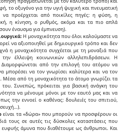
κόπηση πραγματώνεται με τον καλύτερο τρόπο) και
φή, το οξυγόνο για την υγιή ψυχική και πνευματική
 να προέρχεται από ποικίλες πηγές: η φύση, η
ική, η κίνηση, ο ρυθμός, ακόμα και τα πιο απλά
ουν έναυσμα για έμπνευση).
ιουργικά:
Η μοναχικότητα που όλοι καλούμαστε να
ορεί να αξιοποιηθεί με δημιουργικό τρόπο και δεν
χνά η μοναχικότητα συγχέεται με τη μοναξιά που
 την έλλειψη κοινωνικών αλληλεπιδράσεων. Η
. Διαμορφώνεται από την επιλογή του ατόμου να
να μπορέσει να τον γνωρίσει καλύτερα και να τον
. Μέσα από τη μοναχικότητα το άτομο γνωρίζει τα
ς του. Συνεπώς, πρόκειται για βασική ανάγκη του
νότητα να μένουμε μόνοι με τον εαυτό μας και να
ως την εννοεί ο καθένας: δουλειές του σπιτιού,
οσευχή…).
ορ
είναι τα «δώρα» που μπορούν να προσφέρουν οι
διά τους σε αυτές τις δύσκολες καταστάσεις που
ιο ευφυής άμυνα που διαθέτουμε ως άνθρωποι. Και