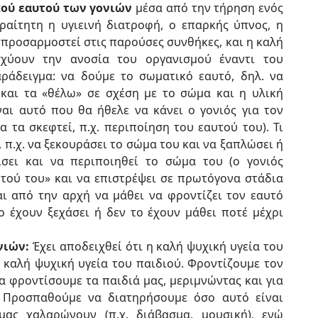
ού εαυτού των γονιών
μέσα από την τήρηση ενός
ραίτητη η υγιεινή διατροφή, ο επαρκής ύπνος, η
προσαρμοστεί στις παρούσες συνθήκες, και η καλή
σχύουν την ανοσία του οργανισμού έναντι του
ράδειγμα: να δούμε το σωματικό εαυτό, δηλ. να
 και τα «θέλω» σε σχέση με το σώμα και η υλική
ναι αυτό που θα ήθελε να κάνει ο γονιός για τον
α τα σκεφτεί, π.χ. περιποίηση του εαυτού του). Τι
, π.χ. να ξεκουράσει το σώμα του και να ξαπλώσει ή
ίσει και να περιποιηθεί το σώμα του (ο γονιός
αυτού του» και να επιστρέψει σε πρωτόγονα στάδια
αι από την αρχή να μάθει να φροντίζει τον εαυτό
ο έχουν ξεχάσει ή δεν το έχουν μάθει ποτέ μέχρι
νιών:
Έχει αποδειχθεί ότι η καλή ψυχική υγεία του
 καλή ψυχική υγεία του παιδιού. Φροντίζουμε τον
να φροντίσουμε τα παιδιά μας, μεριμνώντας και για
ς. Προσπαθούμε να διατηρήσουμε όσο αυτό είναι
μας χαλαρώνουν (π.χ. διάβασμα, μουσική), ενώ