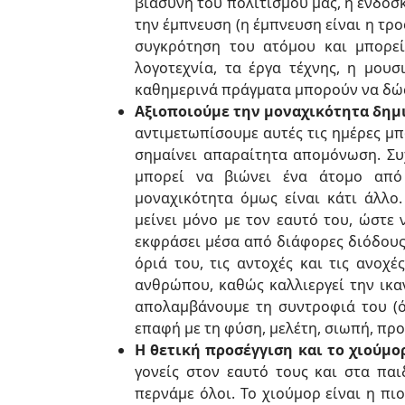
βιασύνη του πολιτισμού μας, η ενδοσ
την έμπνευση (η έμπνευση είναι η τρο
συγκρότηση του ατόμου και μπορεί
λογοτεχνία, τα έργα τέχνης, η μουσ
καθημερινά πράγματα μπορούν να δώσ
Αξιοποιούμε την μοναχικότητα δημ
αντιμετωπίσουμε αυτές τις ημέρες μπ
σημαίνει απαραίτητα απομόνωση. Συ
μπορεί να βιώνει ένα άτομο από
μοναχικότητα όμως είναι κάτι άλλο
μείνει μόνο με τον εαυτό του, ώστε 
εκφράσει μέσα από διάφορες διόδους
όριά του, τις αντοχές και τις ανοχέ
ανθρώπου, καθώς καλλιεργεί την ικα
απολαμβάνουμε τη συντροφιά του (όπ
επαφή με τη φύση, μελέτη, σιωπή, πρ
Η θετική προσέγγιση και το χιούμ
γονείς στον εαυτό τους και στα παι
περνάμε όλοι. Το χιούμορ είναι η π