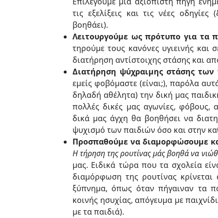
Επιλέγουμε μία αξιόπιστη πηγή ενη
τις εξελίξεις και τις νέες οδηγίες
βοηθάει).
Λειτουργούμε ως πρότυπο για τα π
τηρούμε τους κανόνες υγιεινής και σ
διατήρηση αντίστοιχης στάσης και απ
Διατήρηση ψύχραιμης στάσης των 
εμείς φοβόμαστε (είναι;), παρόλα αυτ
δηλαδή αθέλητα) την δική μας παιδικ
πολλές δικές μας αγωνίες, φόβους, 
δικά μας άγχη θα βοηθήσει να διατ
ψυχισμό των παιδιών όσο και στην κα
Προσπαθούμε να διαμορφώσουμε και
Η τήρηση της ρουτίνας μάς βοηθά να νιώ
μας. Ειδικά τώρα που τα σχολεία είν
διαμόρφωση της ρουτίνας κρίνεται 
ξύπνημα, όπως όταν πήγαιναν τα πα
κοινής ησυχίας, απόγευμα με παιχνίδ
με τα παιδιά).