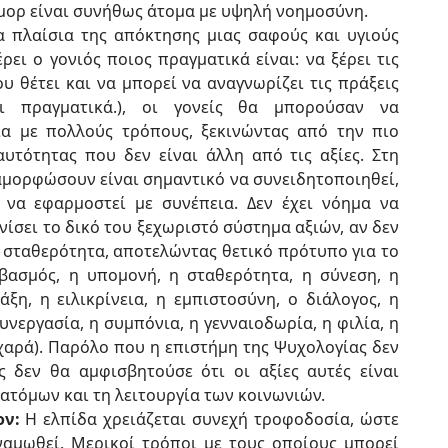
ύμορ είναι συνήθως άτομα με υψηλή νοημοσύνη.
 πλαίσια της απόκτησης μιας σαφούς και υγιούς
ρει ο γονιός ποιος πραγματικά είναι: να ξέρει τις
ου θέτει και να μπορεί να αναγνωρίζει τις πράξεις
αι πραγματικά.), οι γονείς θα μπορούσαν να
ία με πολλούς τρόπους, ξεκινώντας από την πιο
υτότητας που δεν είναι άλλη από τις αξίες. Στη
αμορφώσουν είναι σημαντικό να συνειδητοποιηθεί,
 να εφαρμοστεί με συνέπεια. Δεν έχει νόημα να
νίσει το δικό του ξεχωριστό σύστημα αξιών, αν δεν
ι σταθερότητα, αποτελώντας θετικό πρότυπο για το
εβασμός, η υπομονή, η σταθερότητα, η σύνεση, η
ξη, η ειλικρίνεια, η εμπιστοσύνη, ο διάλογος, η
υνεργασία, η συμπόνια, η γενναιοδωρία, η φιλία, η
η χαρά). Παρόλο που η επιστήμη της Ψυχολογίας δεν
ς δεν θα αμφισβητούσε ότι οι αξίες αυτές είναι
 ατόμων και τη λειτουργία των κοινωνιών.
ον:
Η ελπίδα χρειάζεται συνεχή τροφοδοσία, ώστε
ναμωθεί. Μερικοί τρόποι με τους οποίους μπορεί