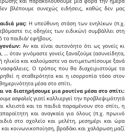
μέρωσης και παρακολουθούμε μία φορά την ημέρα
 (δεν βλέπουμε συνεχώς ειδήσεις, καθώς δεν μας
αιδιά μας:
Η υπεύθυνη στάση των ενηλίκων (π.χ.
εβόμαστε τις οδηγίες των ειδικών) συμβάλλει στη
ό τα παιδιά/ εφήβους.
γονέων:
Αν και είναι αυτονόητο ότι ως γονείς κι
ά, … όταν γινόμαστε γονείς ξαναζούμε (ασυνείδητα,
ή ηλικία και καλούμαστε να αντιμετωπίσουμε ξανά
ανασφάλειες. Ο τρόπος που θα διαχειριστούμε τα
ηρηθεί η σταθερότητα και η ισορροπία τόσο στον
θημερινότητα μέσα στο σπίτι.
 να διατηρήσουμε μια ρουτίνα μέσα στο σπίτι:
θουμε ασφαλείς
γιατί καλλιεργεί την προβλεψιμότητά
αι κλειστά και τα παιδιά παραμένουν στο σπίτι, η
απαραίτητη και αναγκαία για όλους (π.χ. πρωινό
ιδιά στο σχολείο και μελέτη, μεσημέρι και ώρα
ι και κοινωνικοποίηση, βραδάκι και χαλάρωση μαζί