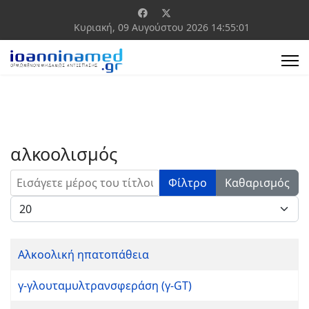
Κυριακή, 09 Αυγούστου 2026
14:55:01
αλκοολισμός
Εισάγετε μέρος του τίτλου.
Φίλτρο
Καθαρισμός
Εμφάνιση #
Αλκοολική ηπατοπάθεια
γ-γλουταμυλτρανσφεράση (γ-GT)