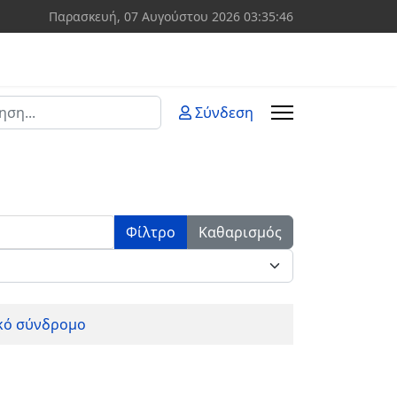
Παρασκευή, 07 Αυγούστου 2026
03:35:46
ση
Σύνδεση
 more characters for results.
Φίλτρο
Καθαρισμός
ικό σύνδρομο