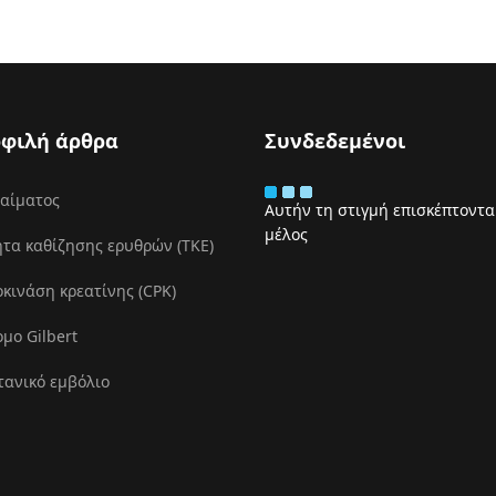
φιλή άρθρα
Συνδεδεμένοι
 αίματος
Αυτήν τη στιγμή επισκέπτονται
μέλος
τα καθίζησης ερυθρών (ΤΚΕ)
ινάση κρεατίνης (CPK)
μο Gilbert
τανικό εμβόλιο