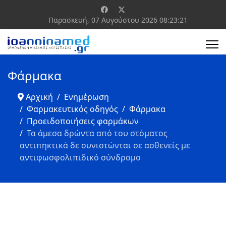
Παρασκευή, 07 Αυγούστου 2026
08:23:22
Φάρμακα
Αρχική
Ενημέρωση
Φαρμακευτικός οδηγός
Φάρμακα
Προειδοποιήσεις φαρμάκων
Τα άμεσα δρώντα από του στόματος
αντιπηκτικά δε συνιστώνται σε ασθενείς με
αντιφωσφολιπιδικό σύνδρομο