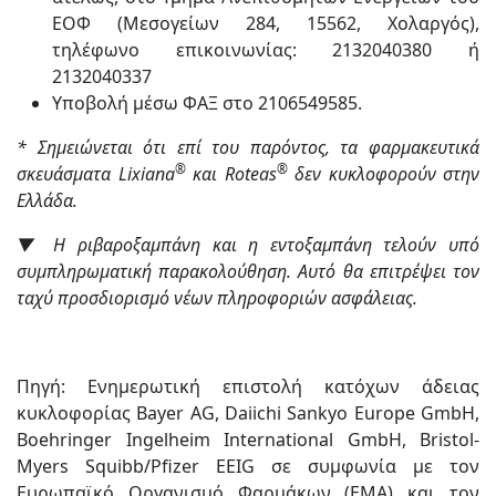
ΕΟΦ (Μεσογείων 284, 15562, Χολαργός),
τηλέφωνο επικοινωνίας: 2132040380 ή
2132040337
Υποβολή μέσω ΦΑΞ στο 2106549585.
* Σημειώνεται ότι επί του παρόντος, τα φαρμακευτικά
®
®
σκευάσματα Lixiana
και Roteas
δεν κυκλοφορούν στην
Ελλάδα.
▼ Η ριβαροξαμπάνη και η εντοξαμπάνη τελούν υπό
συμπληρωματική παρακολούθηση. Αυτό θα επιτρέψει τον
ταχύ προσδιορισμό νέων πληροφοριών ασφάλειας.
Πηγή: Ενημερωτική επιστολή κατόχων άδειας
κυκλοφορίας Bayer AG, Daiichi Sankyo Europe GmbH,
Boehringer Ingelheim International GmbH, Bristol-
Myers Squibb/Pfizer EEIG σε συμφωνία με τον
Ευρωπαϊκό Οργανισμό Φαρμάκων (ΕΜΑ) και τον