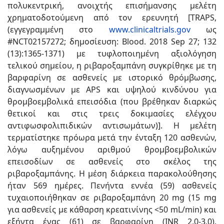
πολυκεντρική, ανοιχτής επισήμανσης μελέτη
χρηματοδοτούμενη από τον ερευνητή [TRAPS,
(εγγεγραμμένη στο
www.clinicaltrials.gov
ως
#NCT02157272; δημοσίευση: Blood. 2018 Sep 27; 132
(13):1365-1371) με τυφλοποιημένη αξιολόγηση
τελικού σημείου, η ριβαροξαμπάνη συγκρίθηκε με τη
βαρφαρίνη σε ασθενείς με ιστορικό θρόμβωσης,
διαγνωσμένων με APS και υψηλού κινδύνου για
θρομβοεμβολικά επεισόδια (που βρέθηκαν διαρκώς
θετικοί και στις τρεις δοκιμασίες ελέγχου
αντιφωσφολιπιδικών αντισωμάτων)]. Η μελέτη
τερματίστηκε πρόωρα μετά την ένταξη 120 ασθενών,
λόγω αυξημένου αριθμού θρομβοεμβολικών
επεισοδίων σε ασθενείς στο σκέλος της
ριβαροξαμπάνης. Η μέση διάρκεια παρακολούθησης
ήταν 569 ημέρες. Πενήντα εννέα (59) ασθενείς
τυχαιοποιήθηκαν σε ριβαροξαμπάνη 20 mg (15 mg
για ασθενείς με κάθαρση κρεατινίνης <50 mL/min) και
εξήντα ένας (61) σε βαρφαρίνη (INR 2,0-3,0).