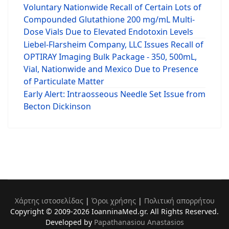
Voluntary Nationwide Recall of Certain Lots of
Compounded Glutathione 200 mg/mL Multi-
Dose Vials Due to Elevated Endotoxin Levels
Liebel-Flarsheim Company, LLC Issues Recall of
OPTIRAY Imaging Bulk Package - 350, 500mL,
Vial, Nationwide and Mexico Due to Presence
of Particulate Matter
Early Alert: Intraosseous Needle Set Issue from
Becton Dickinson
Χάρτης ιστοσελίδας
|
Όροι χρήσης
|
Πολιτική απορρήτου
Copyright © 2009-2026 IoanninaMed.gr. All Rights Reserved.
Developed by
Papathanasiou Anastasios