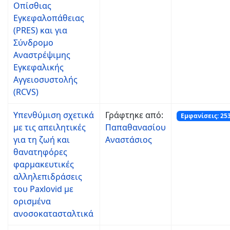
Οπίσθιας
Εγκεφαλοπάθειας
(PRES) και για
Σύνδρομο
Αναστρέψιμης
Εγκεφαλικής
Αγγειοσυστολής
(RCVS)
Yπενθύμιση σχετικά
Γράφτηκε από:
Εμφανίσεις: 25
με τις απειλητικές
Παπαθανασίου
για τη ζωή και
Αναστάσιος
θανατηφόρες
φαρμακευτικές
αλληλεπιδράσεις
του Paxlovid με
ορισμένα
ανοσοκατασταλτικά