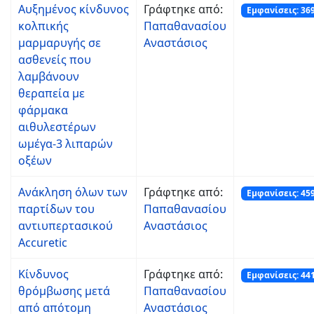
Αυξημένος κίνδυνος
Γράφτηκε από:
Εμφανίσεις: 36
κολπικής
Παπαθανασίου
μαρμαρυγής σε
Αναστάσιος
ασθενείς που
λαμβάνουν
θεραπεία με
φάρμακα
αιθυλεστέρων
ωμέγα-3 λιπαρών
οξέων
Ανάκληση όλων των
Γράφτηκε από:
Εμφανίσεις: 45
παρτίδων του
Παπαθανασίου
αντιυπερτασικού
Αναστάσιος
Accuretic
Κίνδυνος
Γράφτηκε από:
Εμφανίσεις: 44
θρόμβωσης μετά
Παπαθανασίου
από απότομη
Αναστάσιος