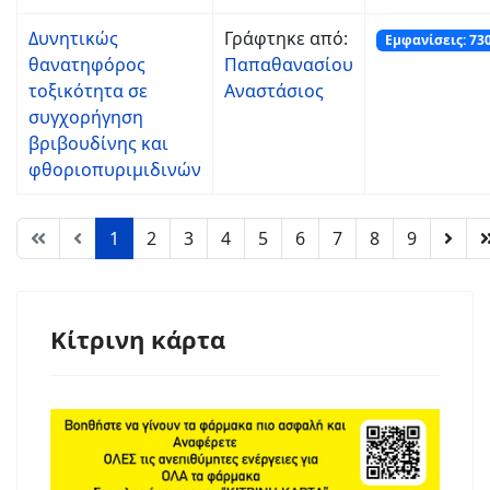
Δυνητικώς
Γράφτηκε από:
Εμφανίσεις: 73
θανατηφόρος
Παπαθανασίου
τοξικότητα σε
Αναστάσιος
συγχορήγηση
βριβουδίνης και
φθοριοπυριμιδινών
1
2
3
4
5
6
7
8
9
Κίτρινη κάρτα