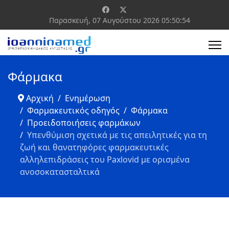
Παρασκευή, 07 Αυγούστου 2026
05:50:55
Φάρμακα
Αρχική
Ενημέρωση
Φαρμακευτικός οδηγός
Φάρμακα
Προειδοποιήσεις φαρμάκων
Yπενθύμιση σχετικά με τις απειλητικές για τη
ζωή και θανατηφόρες φαρμακευτικές
αλληλεπιδράσεις του Paxlovid με ορισμένα
ανοσοκατασταλτικά