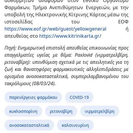
αυθόρμητων αναφορών στον Εθνικό Οργανισμό
Φαρμάκων, Τμήμα Ανεπιθύμητων Ενεργειών, με την
υποβολή της Ηλεκτρονικής Κίτρινης Κάρτας μέσω της
ιστοσελίδας του ΕΟΦ
https://www.eof.gr/web/guest/yellowgeneral
ή
απευθείας στο
https://www.kitrinikarta.gr/
Πηγή: Ενημερωτική επιστολή απευθείας επικοινωνίας προς
επαγγελματίες υγείας με θέμα: Paxlovid (νιρματρελβίρη,
ριτοναβίρη): υπενθύμιση σχετικά με τις απειλητικές για τη
ζωή και θανατηφόρες φαρμακευτικές αλληλεπιδράσεις με
ορισμένα ανοσοκατασταλτικά, συμπεριλαμβανομένου του
τακρόλιμους (08/03/24).
παρενέργειες φαρμάκου
COVID-19
κυκλοσπορίνη
ριτοναβίρη
νιρματρελβίρη
ανοσοκατασταλτικά
καλσινευρίνη