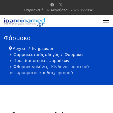
Παρασκευή, 07 Αυγούστου 2026
05:28:41
Φάρμακα
Αρχική
Ενημέρωση
Φαρμακευτικός οδηγός
Φάρμακα
Προειδοποιήσεις φαρμάκων
Φθοριοκινολόνες - Κίνδυνος αορτικού
ανευρύσματος και διαχωρισμού