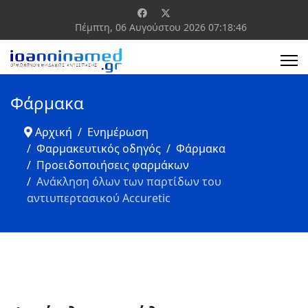
Πέμπτη, 06 Αυγούστου 2026
07:18:47
Φάρμακα
Αρχική
Ενημέρωση
Φαρμακευτικός οδηγός
Φάρμακα
Προειδοποιήσεις φαρμάκων
Ανάκληση όλων των παρτίδων του
αντιυπερτασικού Accuretic