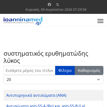
Κυριακή, 09 Αυγούστου 2026
07:29:56
συστηματικός ερυθηματώδης
λύκος
Εισάγετε μέρος του τίτλου.
Φίλτρο
Καθαρισμός
Εμφάνιση #
Αντιπυρηνικά αντισώματα (ΑΝΑ)
Αντισώματα anti-SS-A (Ro) και anti-SS-B (La)