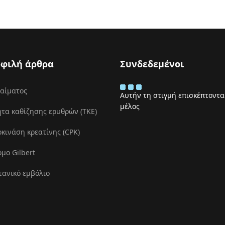
φιλή άρθρα
Συνδεδεμένοι
 αίματος
Αυτήν τη στιγμή επισκέπτονται
μέλος
τα καθίζησης ερυθρών (ΤΚΕ)
ινάση κρεατίνης (CPK)
μο Gilbert
τανικό εμβόλιο