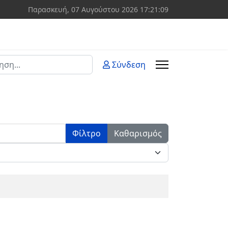
Παρασκευή, 07 Αυγούστου 2026
17:21:09
ση
Σύνδεση
 more characters for results.
Φίλτρο
Καθαρισμός