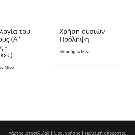
λογία του
Χρήση ουσιών -
ους (Α΄
Πρόληψη
ς -
Μπρούμου Μίνα
κες)
υ Μίνα
Χάρτης ιστοσελίδας
|
Όροι χρήσης
|
Πολιτική απορρήτου