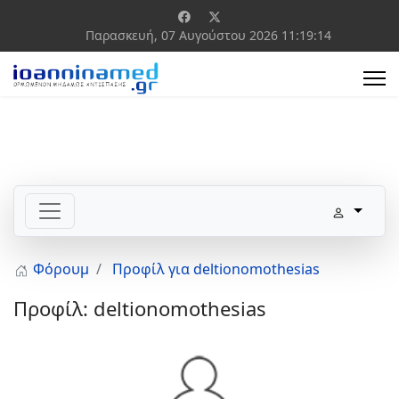
Παρασκευή, 07 Αυγούστου 2026
11:19:14
Φόρουμ
Προφίλ για deltionomothesias
Προφίλ: deltionomothesias