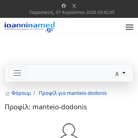
Παρασκευή, 07 Αυγούστου 2026
03:42:05
Φόρουμ
Προφίλ για manteio-dodonis
Προφίλ: manteio-dodonis