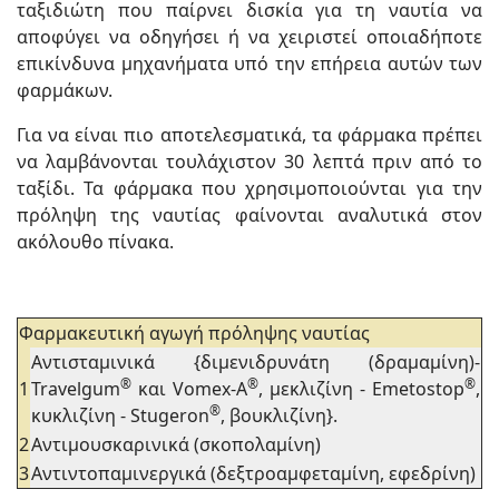
ταξιδιώτη που παίρνει δισκία για τη ναυτία να
αποφύγει να οδηγήσει ή να χειριστεί οποιαδήποτε
επικίνδυνα μηχανήματα υπό την επήρεια αυτών των
φαρμάκων.
Για να είναι πιο αποτελεσματικά, τα φάρμακα πρέπει
να λαμβάνονται τουλάχιστον 30 λεπτά πριν από το
ταξίδι. Τα φάρμακα που χρησιμοποιούνται για την
πρόληψη της ναυτίας φαίνονται αναλυτικά στον
ακόλουθο πίνακα.
Φαρμακευτική αγωγή πρόληψης ναυτίας
Αντισταμινικά {διμενιδρυνάτη (δραμαμίνη)-
®
®
®
1
Travelgum
και Vomex-A
, μεκλιζίνη - Emetostop
,
®
κυκλιζίνη - Stugeron
, βουκλιζίνη}.
2
Αντιμουσκαρινικά (σκοπολαμίνη)
3
Αντιντοπαμινεργικά (δεξτροαμφεταμίνη, εφεδρίνη)