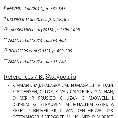
8
JHAVERI et al (2011), p. 537-545.
9
BRENNER et al (2012), p. 580-587.
10
LAMBERTINI et al (2015), p. 1395-1408.
11
AMANT et al (2014), p. 394-403.
12
BOUSSIOS et al (2013), p. 499-505.
13
AMANT et al (2015), p. 741-753.
References / Βιβλιογραφία
F. AMANT, M.J. HALASKA , M. FUMAGALLI , K. DAHL
STEFFENSEN, C. LOK, K. VAN CALSTEREN, S.N. HAN,
O. MIR, R. FRUSCIO, C. UZAN, C. MAXWELL, J.
DEKREM, G. STRAUVEN, M. MHALLEM GZIRI, V.
KESIC, P. BERVEILLER, F. VAN DEN HEUVEL, P.B.
OTTEVANGER, I. VERGOTE, M. LISHNER, P. MORICE,