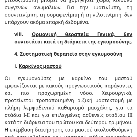
ριτουξιμάμπη μπορεί να χορηγηθεί χωρίς κίνδυνο
συγγενών ανωμαλιών. Για την ιματινίμπη, τη
σουνιτινίμπη, τη σοραφενίμπη ή τη νιλοτινίμπη, δεν
υπάρχουν ακόμα επαρκή δεδομένα.
viii.
Ορμονική θεραπεία Γενικά, δεν
συνιστάται κατά τη διάρκεια της εγκυμοσύνης.
4.
Συστηματική θεραπεία στην εγκυμοσύνη
i.
Καρκίνος μαστού
Οι εγκυμονούσες με καρκίνο του μαστού
εμφανίζονται με κακούς προγνωστικούς παράγοντες
και πιο προχωρημένη νόσο. Χειρουργικά,
προτείνεται τροποποιημένη ριζική μαστεκτομή με
πλήρη λεμφαδενικό καθαρισμό μασχάλης, για τα
στάδια Ι-ΙΙ και για επιλεγμένες ασθενείς σταδίου III
κατά τη διάρκεια του πρώτου και δεύτερου τριμήνου.
Η επέμβαση διατήρησης του μαστού ακολουθούμενη