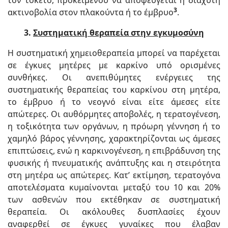
τον τοκετό, προκειμένου να αποφεύγεται η διάχυτη
3
ακτινοβολία στον πλακούντα ή το έμβρυο
.
3.
Συστηματική θεραπεία στην εγκυμοσύνη
Η συστηματική χημειοθεραπεία μπορεί να παρέχεται
σε έγκυες μητέρες με καρκίνο υπό ορισμένες
συνθήκες. Οι ανεπιθύμητες ενέργειες της
συστηματικής θεραπείας του καρκίνου στη μητέρα,
το έμβρυο ή το νεογνό είναι είτε άμεσες είτε
απώτερες. Οι αυθόρμητες αποβολές, η τερατογένεση,
η τοξικότητα των οργάνων, η πρόωρη γέννηση ή το
χαμηλό βάρος γέννησης, χαρακτηρίζονται ως άμεσες
επιπτώσεις, ενώ η καρκινογένεση, η επιβράδυνση της
φυσικής ή πνευματικής ανάπτυξης και η στειρότητα
στη μητέρα ως απώτερες. Κατ’ εκτίμηση, τερατογόνα
αποτελέσματα κυμαίνονται μεταξύ του 10 και 20%
των ασθενών που εκτέθηκαν σε συστηματική
θεραπεία. Οι ακόλουθες δυσπλασίες έχουν
αναφερθεί σε έγκυες γυναίκες που έλαβαν