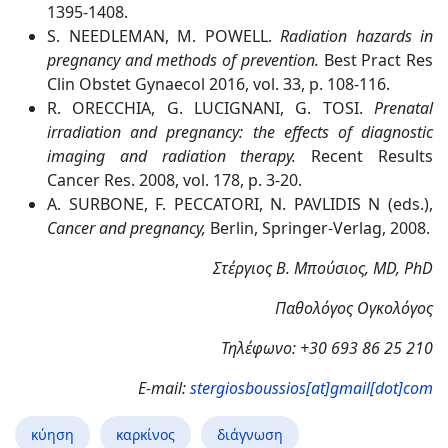
1395-1408.
S. NEEDLEMAN, M. POWELL.
Radiation hazards in
pregnancy and methods of prevention.
Best Pract Res
Clin Obstet Gynaecol 2016, vol. 33, p. 108-116.
R. ORECCHIA, G. LUCIGNANI, G. TOSI.
Prenatal
irradiation and pregnancy: the effects of diagnostic
imaging and radiation therapy.
Recent Results
Cancer Res. 2008, vol. 178, p. 3-20.
A. SURBONE, F. PECCATORI, N. PAVLIDIS N (eds.),
Cancer and pregnancy,
Berlin, Springer-Verlag, 2008.
Στέργιος B. Μπούσιος, MD, PhD
Παθολόγος Ογκολόγος
Τηλέφωνο: +30 693 86 25 210
E-mail:
stergiosboussios[at]gmail[dot]com
κύηση
καρκίνος
διάγνωση