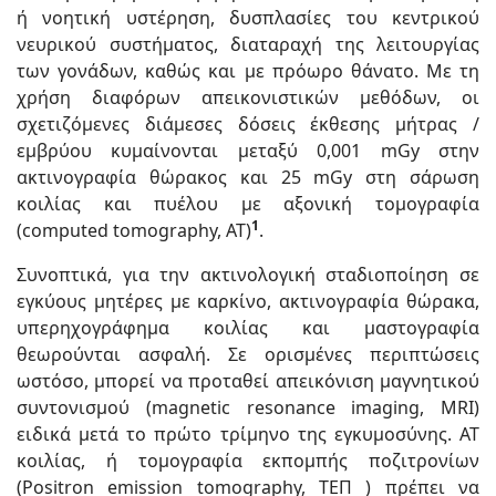
ή νοητική υστέρηση, δυσπλασίες του κεντρικού
νευρικού συστήματος, διαταραχή της λειτουργίας
των γονάδων, καθώς και με πρόωρο θάνατο. Με τη
χρήση διαφόρων απεικονιστικών μεθόδων, οι
σχετιζόμενες διάμεσες δόσεις έκθεσης μήτρας /
εμβρύου κυμαίνονται μεταξύ 0,001 mGy στην
ακτινογραφία θώρακος και 25 mGy στη σάρωση
κοιλίας και πυέλου με αξονική τομογραφία
1
(computed tomography, ΑΤ)
.
Συνοπτικά, για την ακτινολογική σταδιοποίηση σε
εγκύους μητέρες με καρκίνο, ακτινογραφία θώρακα,
υπερηχογράφημα κοιλίας και μαστογραφία
θεωρούνται ασφαλή. Σε ορισμένες περιπτώσεις
ωστόσο, μπορεί να προταθεί απεικόνιση μαγνητικού
συντονισμού (magnetic resonance imaging, MRI)
ειδικά μετά το πρώτο τρίμηνο της εγκυμοσύνης. ΑΤ
κοιλίας, ή τομογραφία εκπομπής ποζιτρονίων
(Positron emission tomography, ΤΕΠ ) πρέπει να