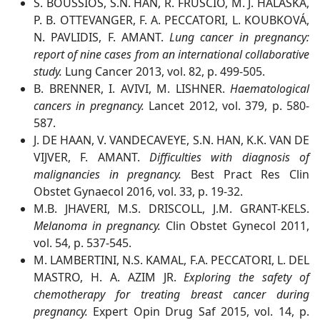
S. BOUSSIOS, S.N. HAN, R. FRUSCIO, M. J. HALASKA,
P. B. OTTEVANGER, F. A. PECCATORI, L. KOUBKOVÁ,
N. PAVLIDIS, F. AMANT.
Lung cancer in pregnancy:
report of nine cases from an international collaborative
study.
Lung Cancer 2013, vol. 82, p. 499-505.
B. BRENNER, I. AVIVI, M. LISHNER.
Haematological
cancers in pregnancy.
Lancet 2012, vol. 379, p. 580-
587.
J. DE HAAN, V. VANDECAVEYE, S.N. HAN, K.K. VAN DE
VIJVER, F. AMANT.
Difficulties with diagnosis of
malignancies in pregnancy.
Best Pract Res Clin
Obstet Gynaecol 2016, vol. 33, p. 19-32.
M.B. JHAVERI, M.S. DRISCOLL, J.M. GRANT-KELS.
Melanoma in pregnancy.
Clin Obstet Gynecol 2011,
vol. 54, p. 537-545.
M. LAMBERTINI, N.S. KAMAL, F.A. PECCATORI, L. DEL
MASTRO, H. A. AZIM JR.
Exploring the safety of
chemotherapy for treating breast cancer during
pregnancy.
Expert Opin Drug Saf 2015, vol. 14, p.