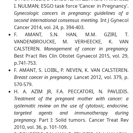
I. NULMAN; ESGO task force ‘Cancer in Pregnancy’.
Gynecologic cancers in pregnancy: guidelines of a
second international consensus meeting.
Int J Gynecol
Cancer 2014, vol. 24, p. 394-403.
F. AMANT, S.N. HAN, M.M. GZIRI, T.
VANDENBROUCKE, M. VERHEECKE, K. VAN
CALSTEREN.
Management of cancer in pregnancy.
Best Pract Res Clin Obstet Gynaecol 2015, vol. 29,
p.741-753.
F. AMANT, S. LOIBL, P. NEVEN, K. VAN CALSTEREN.
Breast cancer in pregnancy.
Lancet 2012, vol. 379, p.
570-579.
H. A. AZIM JR, F.A. PECCATORI, N. PAVLIDIS.
Treatment of the pregnant mother with cancer: a
systematic review on the use of cytotoxic, endocrine,
targeted agents and immunotherapy during
pregnancy.
Part I: Solid tumors. Cancer Treat Rev
2010, vol. 36, p. 101-109.