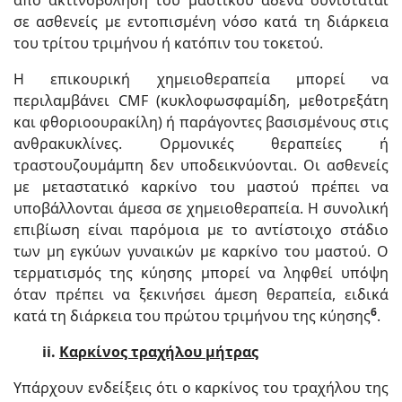
από ακτινοβόληση του μαστικού αδένα συνιστάται
σε ασθενείς με εντοπισμένη νόσο κατά τη διάρκεια
του τρίτου τριμήνου ή κατόπιν του τοκετού.
Η επικουρική χημειοθεραπεία μπορεί να
περιλαμβάνει CMF (κυκλοφωσφαμίδη, μεθοτρεξάτη
και φθοριοουρακίλη) ή παράγοντες βασισμένους στις
ανθρακυκλίνες. Ορμονικές θεραπείες ή
τραστουζουμάμπη δεν υποδεικνύονται. Οι ασθενείς
με μεταστατικό καρκίνο του μαστού πρέπει να
υποβάλλονται άμεσα σε χημειοθεραπεία. Η συνολική
επιβίωση είναι παρόμοια με το αντίστοιχο στάδιο
των μη εγκύων γυναικών με καρκίνο του μαστού. Ο
τερματισμός της κύησης μπορεί να ληφθεί υπόψη
όταν πρέπει να ξεκινήσει άμεση θεραπεία, ειδικά
6
κατά τη διάρκεια του πρώτου τριμήνου της κύησης
.
ii.
Καρκίνος τραχήλου μήτρας
Υπάρχουν ενδείξεις ότι ο καρκίνος του τραχήλου της