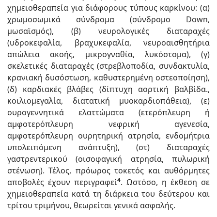
χημειοθεραπεία για διάφορους τύπους καρκίνου: (α)
χρωμοσωμικά σύνδρομα (σύνδρομο Down,
μωσαϊσμός), (β) νευρολογικές διαταραχές
(υδροκεφαλία, βραχυκεφαλία, νευροαισθητήρια
απώλεια ακοής, μικρογναθία, λυκόστομα), (γ)
σκελετικές διαταραχές (στρεβλοποδία, συνδακτυλία,
κρανιακή δυσόστωση, καθυστερημένη οστεοποίηση),
(δ) καρδιακές βλάβες (δίπτυχη αορτική βαλβίδα.,
κοιλιομεγαλία, διατατική μυοκαρδιοπάθεια), (ε)
ουρογεννητικά ελαττώματα (ετερόπλευρη ή
αμφοτερόπλευρη νεφρική αγενεσία,
αμφοτερόπλευρη ουρητηρική ατρησία, ενδομήτρια
υπολειπόμενη ανάπτυξη), (στ) διαταραχές
γαστρεντερικού (οισοφαγική ατρησία, πυλωρική
στένωση). Τέλος, πρόωρος τοκετός και αυθόρμητες
4
αποβολές έχουν περιγραφεί
. Ωστόσο, η έκθεση σε
χημειοθεραπεία κατά τη διάρκεια του δεύτερου και
τρίτου τριμήνου, θεωρείται γενικά ασφαλής.