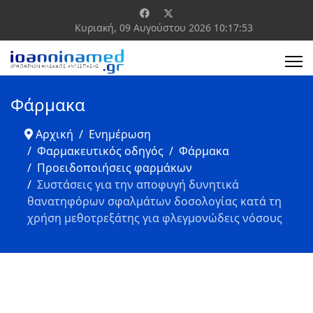
Κυριακή, 09 Αυγούστου 2026
10:17:53
Φάρμακα
Αρχική
Ενημέρωση
Φαρμακευτικός οδηγός
Φάρμακα
Προειδοποιήσεις φαρμάκων
Συστάσεις για την αποφυγή δυνητικά
θανατηφόρων σφαλμάτων δοσολογίας κατά τη
χρήση μεθοτρεξάτης για φλεγμονώδεις νόσους