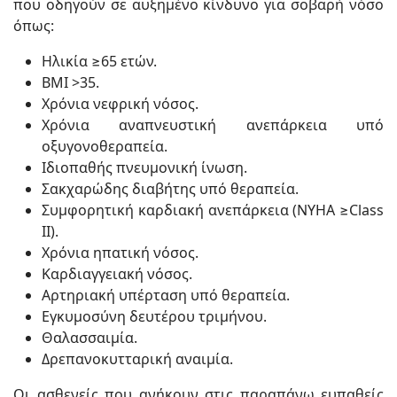
που οδηγούν σε αυξημένο κίνδυνο για σοβαρή νόσο
όπως:
Ηλικία ≥65 ετών.
BMI >35.
Χρόνια νεφρική νόσος.
Χρόνια αναπνευστική ανεπάρκεια υπό
οξυγονοθεραπεία.
Ιδιοπαθής πνευμονική ίνωση.
Σακχαρώδης διαβήτης υπό θεραπεία.
Συμφορητική καρδιακή ανεπάρκεια (ΝΥΗΑ ≥Class
II).
Χρόνια ηπατική νόσος.
Καρδιαγγειακή νόσος.
Αρτηριακή υπέρταση υπό θεραπεία.
Εγκυμοσύνη δευτέρου τριμήνου.
Θαλασσαιμία.
Δρεπανοκυτταρική αναιμία.
Οι ασθενείς που ανήκουν στις παραπάνω ευπαθείς