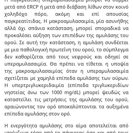
μετά από ERCP ή μετά από διάβαση λίθων στον κοινό
χοληδόχο πόρο, ακόμη και επί απουσίας
παγκρεατίτιδας. Η μακροαμυλασαιμία, μία ασυνήθης
αλλά όχι σπάνια κατάσταση, μπορεί σποραδικά να
προκαλέσει αύξηση των επιπέδων της αμυλάσης του
ορού. Σε αυτή την κατάσταση, η αμυλάση συνδέεται
με μια παθολογική πρωτεΐνη του ορού, το σύμπλεγμα
δεν καθαρίζεται από τους νεφρούς και οδηγεί σε
υπεραμυλασαιμία. Θα πρέπει να τίθεται η υποψία
της μακροαμυλασαιμίας όταν η υπεραμυλασαιμία
σχετίζεται με χαμηλά επίπεδα αμυλάσης των ούρων.
Η υπερτριγλυκεριδαιμία (επίπεδα τριγλυκεριδίων
νηστείας άνω των 1000 mg/dL) μπορεί ψευδώς να
καταστείλει τις μετρήσεις της αμυλάσης του ορού,
αραιώνοντας τον ορό αποκαλύπτονται τα αυξημένα
επίπεδα αμυλάσης στον ορό.
Η ενεργότητα αμυλάσης στο αίμα αποτελείται από
ισοένζυμα τόσο από το πάγκρεας όσο και από τους