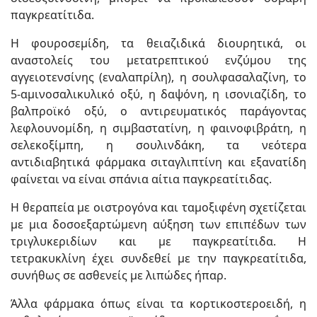
παγκρεατίτιδα.
Η φουροσεμίδη, τα θειαζιδικά διουρητικά, οι
αναστολείς του μετατρεπτικού ενζύμου της
αγγειοτενσίνης (εναλαπρίλη), η σουλφασαλαζίνη, το
5-αμινοσαλικυλικό οξύ, η δαψόνη, η ισονιαζίδη, το
βαλπροϊκό οξύ, ο αντιρευματικός παράγοντας
λεφλουνομίδη, η σιμβαστατίνη, η φαινοφιβράτη, η
σελεκοξίμπη, η σουλινδάκη, τα νεότερα
αντιδιαβητικά φάρμακα σιταγλιπτίνη και εξανατίδη
φαίνεται να είναι σπάνια αίτια παγκρεατίτιδας.
Η θεραπεία με οιστρογόνα και ταμοξιφένη σχετίζεται
με μια δοσοεξαρτώμενη αύξηση των επιπέδων των
τριγλυκεριδίων και με παγκρεατίτιδα. Η
τετρακυκλίνη έχει συνδεθεί με την παγκρεατίτιδα,
συνήθως σε ασθενείς με λιπώδες ήπαρ.
Άλλα φάρμακα όπως είναι τα κορτικοστεροειδή, η