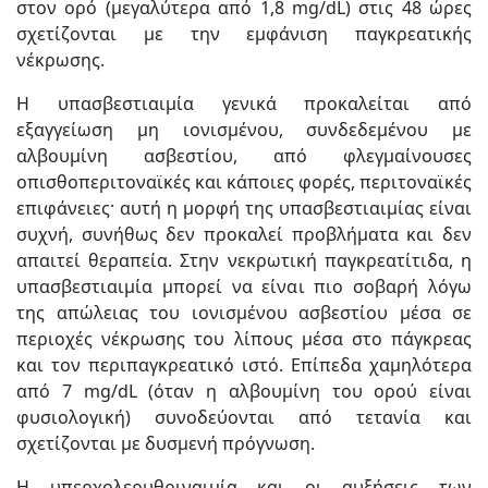
στον ορό (μεγαλύτερα από 1,8 mg/dL) στις 48 ώρες
σχετίζονται με την εμφάνιση παγκρεατικής
νέκρωσης.
Η υπασβεστιαιμία γενικά προκαλείται από
εξαγγείωση μη ιονισμένου, συνδεδεμένου με
αλβουμίνη ασβεστίου, από φλεγμαίνουσες
οπισθοπεριτοναϊκές και κάποιες φορές, περιτοναϊκές
επιφάνειες· αυτή η μορφή της υπασβεστιαιμίας είναι
συχνή, συνήθως δεν προκαλεί προβλήματα και δεν
απαιτεί θεραπεία. Στην νεκρωτική παγκρεατίτιδα, η
υπασβεστιαιμία μπορεί να είναι πιο σοβαρή λόγω
της απώλειας του ιονισμένου ασβεστίου μέσα σε
περιοχές νέκρωσης του λίπους μέσα στο πάγκρεας
και τον περιπαγκρεατικό ιστό. Επίπεδα χαμηλότερα
από 7 mg/dL (όταν η αλβουμίνη του ορού είναι
φυσιολογική) συνοδεύονται από τετανία και
σχετίζονται με δυσμενή πρόγνωση.
Η υπερχολερυθριναιμία και οι αυξήσεις των