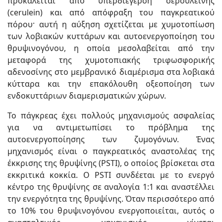
προκαλείται από υπερδιέγερση σερουλεΐνης
(cerulein) και από απόφραξη του παγκρεατικού
πόρου· αυτή η αύξηση σχετίζεται με χυμοτοπίωση
των λοβιακών κυττάρων και αυτοενεργοποίηση του
θρυψινογόνου, η οποία μεσολαβείται από την
μεταφορά της χυμοτοπιακής τριφωσφορικής
αδενοσίνης στο μεμβρανικό διαμέρισμα στα λοβιακά
κύτταρα και την επακόλουθη οξεοποίηση των
ενδοκυττάριων διαμερισματικών χώρων.
Το πάγκρεας έχει πολλούς μηχανισμούς ασφαλείας
για να αντιμετωπίσει το πρόβλημα της
αυτοενεργοποίησης των ζυμογόνων. Ένας
μηχανισμός είναι ο παγκρεατικός αναστολέας της
έκκρισης της θρυψίνης (PSTI), ο οποίος βρίσκεται στα
εκκριτικά κοκκία. Ο PSTI συνδέεται με το ενεργό
κέντρο της θρυψίνης σε αναλογία 1:1 και αναστέλλει
την ενεργότητα της θρυψίνης. Όταν περισσότερο από
το 10% του θρυψινογόνου ενεργοποιείται, αυτός ο