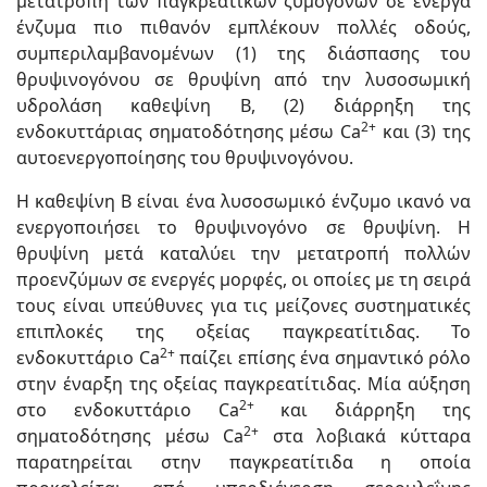
μετατροπή των παγκρεατικών ζυμογόνων σε ενεργά
ένζυμα πιο πιθανόν εμπλέκουν πολλές οδούς,
συμπεριλαμβανομένων (1) της διάσπασης του
θρυψινογόνου σε θρυψίνη από την λυσοσωμική
υδρολάση καθεψίνη Β, (2) διάρρηξη της
2+
ενδοκυττάριας σηματοδότησης μέσω Ca
και (3) της
αυτοενεργοποίησης του θρυψινογόνου.
Η καθεψίνη Β είναι ένα λυσοσωμικό ένζυμο ικανό να
ενεργοποιήσει το θρυψινογόνο σε θρυψίνη. Η
θρυψίνη μετά καταλύει την μετατροπή πολλών
προενζύμων σε ενεργές μορφές, οι οποίες με τη σειρά
τους είναι υπεύθυνες για τις μείζονες συστηματικές
επιπλοκές της οξείας παγκρεατίτιδας. Το
2+
ενδοκυττάριο Ca
παίζει επίσης ένα σημαντικό ρόλο
στην έναρξη της οξείας παγκρεατίτιδας. Μία αύξηση
2+
στο ενδοκυττάριο Ca
και διάρρηξη της
2+
σηματοδότησης μέσω Ca
στα λοβιακά κύτταρα
παρατηρείται στην παγκρεατίτιδα η οποία