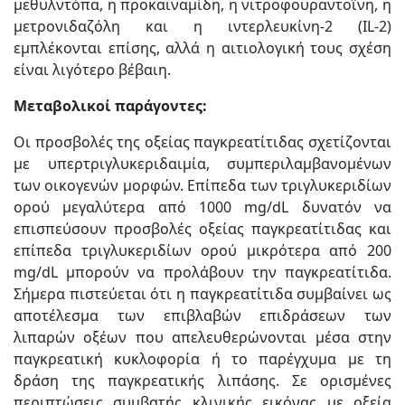
μεθυλντόπα, η προκαϊναμίδη, η νιτροφουραντοΐνη, η
μετρονιδαζόλη και η ιντερλευκίνη-2 (IL-2)
εμπλέκονται επίσης, αλλά η αιτιολογική τους σχέση
είναι λιγότερο βέβαιη.
Μεταβολικοί παράγοντες:
Οι προσβολές της οξείας παγκρεατίτιδας σχετίζονται
με υπερτριγλυκεριδαιμία, συμπεριλαμβανομένων
των οικογενών μορφών. Επίπεδα των τριγλυκεριδίων
ορού μεγαλύτερα από 1000 mg/dL δυνατόν να
επισπεύσουν προσβολές οξείας παγκρεατίτιδας και
επίπεδα τριγλυκεριδίων ορού μικρότερα από 200
mg/dL μπορούν να προλάβουν την παγκρεατίτιδα.
Σήμερα πιστεύεται ότι η παγκρεατίτιδα συμβαίνει ως
αποτέλεσμα των επιβλαβών επιδράσεων των
λιπαρών οξέων που απελευθερώνονται μέσα στην
παγκρεατική κυκλοφορία ή το παρέγχυμα με τη
δράση της παγκρεατικής λιπάσης. Σε ορισμένες
περιπτώσεις συμβατής κλινικής εικόνας με οξεία