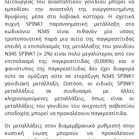
λειτουργίας του ανασταλτικού γονιδίου μπορεί να
εμποδίσει την αναστολή της ενεργοποιημένης
θρυψίνης μέσα στα λοβιακά κύτταρα. Η σχετικά
συχνή SPINK1 παρανοηματική μετάλλαξη στο
κωδικόνιο N34S είναι πιθανόν μία νόσος
τροποποιητική παρά μια αιτία της παγκρεατίτιδας
επειδή ο επιπολασμός της μετάλλαξης του γονιδίου
N34S SPINK1 (≈ 2%) είναι πολύ μεγαλύτερος από τον
επιπολασμό της παγκρεατίτιδας (0,006%) και ο
φαινότυπος της παγκρεατίτιδας δεν έχει διαφορά
ούτε σε ομόζυγη ούτε σε ετερόζυγη N34S SPINK1
γονιδιακή μετάλλαξη. Ωστόσο, οι ειδικές SPINK1
μεταλλάξεις σε συνδυασμό με άλλες
κληρονομούμενες μεταλλάξεις, όπως είναι οι
μεταλλάξεις του γονιδίου του ανιχνευτή ασβεστίου
υποδοχέα, μπορεί να προκαλέσουν παγκρεατίτιδα.
Οι μεταλλάξεις στον διαμεμβρανικό ρυθμιστή στην
κυστική ίνωση μπορούν να προκαλέσουν