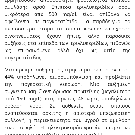
αμυλάσης ορού. Επίπεδα τριγλυκεριδίων ορού
μικρότερα από 500 mg/dL είναι απίθανο να
οφείλονται σε παγκρεατίτιδα. Για παράδειγμα, τα
περισσότερα άτομα τα οποία κάνουν κατάχρηση
οινοπνεύματος έχουν ήπιες, αλλά παροδικές
αυξήσεις στα επίπεδα των τριγλυκεριδίων, πιθανώς
ως επιφαινόμενο αλλά όχι ως αιτία της
παγκρεατίτιδας.
Μια πρώιμη αύξηση της τιμής αιματοκρίτη άνω του
44% υποδηλώνει αιμοσυμπύκνωση και προβλέπει
την παγκρεατική νέκρωση. Μια αυξημένη
συγκέντρωση C-αντιδρώσας πρωτεΐνης (μεγαλύτερη
από 150 mg/L) στις πρώτες 48 ώρες υποδηλώνει
σοβαρή νόσο. Σε ασθενείς στους οποίους
αναπτύσσεται ασκίτης ή αριστερά υπεζωκοτική
συλλογή, η περιεκτικότητα του υγρού σε αμυλάση
είναι υψηλή. Η ηλεκτροκαρδιογραφία μπορεί να
παρουσιάσει μεταβολές των κυμάτων ST-T