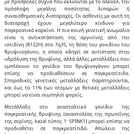
με προσβολές συχνά που εκλύονται με το αλκοόλ, την
πρόσληψη μεγάλης ποσότητας λιπαρών ή
συναισθηματικές διαταραχές. Οι ασθενείς με αυτή τη
διαταραχή έχουν μεγαλύτερο κίνδυνο για
παγκρεατικό καρκίνο. Η πιο κοινή γενετική ανωμαλία
είναι η αντικατάσταση της αργινίνης από την
ιστιδίνη (R122H) στο 7q35, τη θέση του γονιδίου του
θρυψινογόνου, η οποία οδηγεί σε αντίσταση στην
υδρόλυση της θρυψίνης, αλλά άλλες μεταλλάξεις που
εμπλέκουν το γονίδιο του θρυψινογόνου μπορεί
επίσης να προδιαθέσουν σε παγκρεατίτιδα.
Σποραδικές γενετικές μεταλλάξεις παρατηρούνται,
και έως το 11% των ατόμων με θετικές μεταλλάξεις
μπορεί να είναι σιωπηλοί φορείς.
Μετάλλαξη στο ανασταλτικό γονίδιο της
παγκρεατικής θρυψίνης (αναστολέας της πρωτεΐνης
της σερίνης, kazal τύπος 1· SPINK1) μπορεί επίσης να
προδιαθέτει σε παγκρεατίτιδα. Απώλεια της