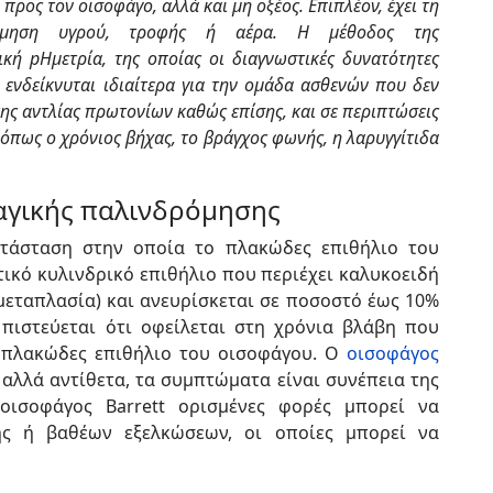
προς τον οισοφάγο, αλλά και μη οξέος. Επιπλέον, έχει τη
ρόμηση υγρού, τροφής ή αέρα. Η μέθοδος της
κή pHμετρία, της οποίας οι διαγνωστικές δυνατότητες
 ενδείκνυται ιδιαίτερα για την ομάδα ασθενών που δεν
της αντλίας πρωτονίων καθώς επίσης, και σε περιπτώσεις
πως ο χρόνιος βήχας, το βράγχος φωνής, η λαρυγγίτιδα
αγικής παλινδρόμησης
τάσταση στην οποία το πλακώδες επιθήλιο του
ικό κυλινδρικό επιθήλιο που περιέχει καλυκοειδή
 μεταπλασία) και ανευρίσκεται σε ποσοστό έως 10%
πιστεύεται ότι οφείλεται στη χρόνια βλάβη που
 πλακώδες επιθήλιο του οισοφάγου. Ο
οισοφάγος
αλλά αντίθετα, τα συμπτώματα είναι συνέπεια της
οισοφάγος Barrett ορισμένες φορές μπορεί να
ης ή βαθέων εξελκώσεων, οι οποίες μπορεί να