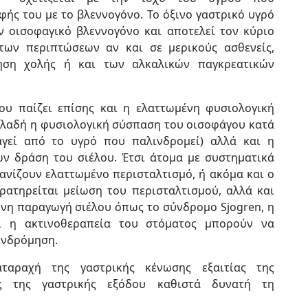
φής του με το βλεννογόνο. Το όξινο γαστρι­κό υγρό
τον οισοφαγικό βλεννογόνο και αποτελεί τον κύριο
των περιπτώσεων αν και σε μερικούς ασθενείς,
ηση χολής ή και των αλκαλικών παγκρεατικών
ου παίζει επίσης και η ελαττωμένη φυσιολογική
ηλαδή η φυσιολογική σύσπαση του οισοφάγου κατά
γεί από το υγρό που παλινδρομεί) αλλά και η
ν δράση του σιέλου. Έτσι άτομα με συστηματικά
νίζουν ελαττωμένο περισταλτισμό, ή ακόμα και ο
ρατηρείται μείωση του περισταλτισμού, αλλά και
ένη παραγωγή σιέλου όπως το σύνδρομο Sjogren, η
ι η ακτινοθεραπεία του στόματος μπορούν να
ινδρόμηση.
ταραχή της γαστρικής κένωσης εξαιτίας της
ς της γαστρικής εξόδου καθιστά δυνατή τη