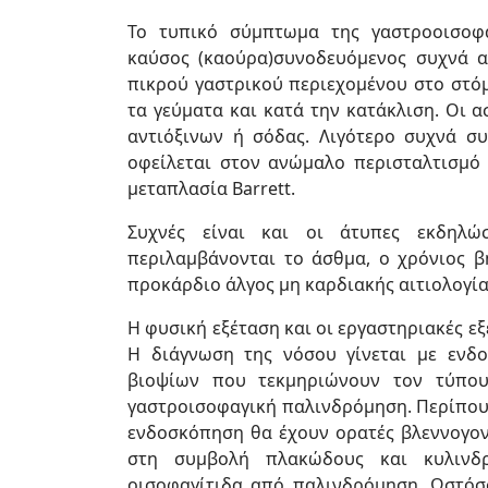
Το τυπικό σύμπτωμα της γαστροοισοφα
καύσος (καούρα)συνοδευόμενος συχνά 
πικρού γαστρικού περιεχομένου στο στόμ
τα γεύματα και κατά την κατάκλιση. Οι 
αντιόξινων ή σόδας. Λιγότερο συχνά σ
οφείλεται στον ανώμαλο περισταλτισμό
μεταπλασία Barrett.
Συχνές είναι και οι άτυπες εκδηλώσ
περιλαμβάνονται το άσθμα, ο χρόνιος βή
προκάρδιο άλγος μη καρδιακής αιτιολογία
Η φυσική εξέταση και οι εργαστηριακές εξ
Η διάγνωση της νόσου γίνεται με ενδ
βιοψίων που τεκμηριώνουν τον τύπου
γαστροισοφαγική παλινδρόμηση. Περίπου
ενδοσκόπηση θα έχουν ορατές βλεννογον
στη συμβολή πλακώδους και κυλινδρ
οισοφαγίτιδα από παλινδρόμηση. Ωστόσ