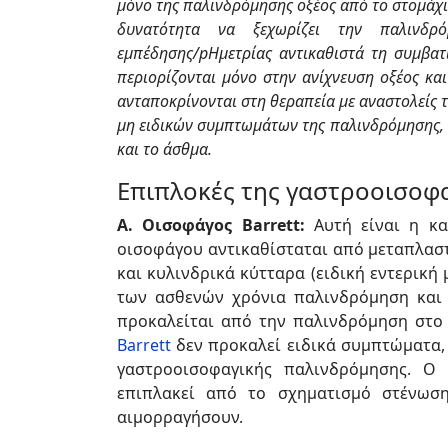
μόνο της παλινδρόμησης οξέος από το στομάχι 
δυνατότητα να ξεχωρίζει την παλινδ
εμπέδησης/pΗμετρίας αντικαθιστά τη συμβατι
περιορίζονται μόνο στην ανίχνευση οξέος και
ανταποκρίνονται στη θεραπεία με αναστολείς 
μη ειδικών συμπτωμάτων της παλινδρόμησης, ό
και το άσθμα.
Επιπλοκές της γαστροοισοφ
Α. Οισοφάγος Barrett:
Αυτή είναι η κα
οισοφάγου αντικαθίσταται από μεταπλαστ
και κυλινδρικά κύτταρα (ειδική εντερική
των ασθενών χρόνια παλινδρόμηση και 
προκαλείται από την παλινδρόμηση στο
Barrett
δεν προκαλεί ειδικά συμπτώματα, 
γαστροοισοφαγικής παλινδρόμησης. Ο 
επιπλακεί από το σχηματισμό στένωσ
αιμορραγήσουν.