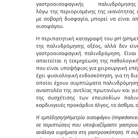
γαστροοισοφαγικής παλινδρόμησης
λόγω της περιορισμένης της ικανότητας 
με σοβαρή δυσφαγία, μπορεί να είναι α
οισοφάγου.
Η περιπατητική καταγραφή του pH (pHμετ
της παλινδρόμησης οξέος, αλλά δεν είν
γαστροοισοφαγική παλινδρόμηση. Είναι
απαιτείται η τεκμηρίωση της παθολογικ
που είναι υποψήφιος για χειρουργική επ
έχει φυσιολογική ενδοσκόπηση, για τη δ
οποίοι έχουν συμπτώματα παλινδρόμησης
αναστολέα της αντλίας πρωτονίων και γι
της συσχέτισης των επεισοδίων παλ
καρδιογενές προκάρδιο άλγος, το άσθμα, ο
Η εμπέδηση/pHμετρία οισοφάγου (impedance/p
σε περιπτώσεις που υποψιαζόμαστε γαστροο
ανάλογα ευρήματα στη γαστροσκόπηση. Η συγκ