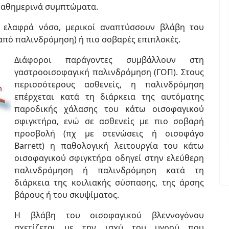
 καθημερινά συμπτώματα.
ν ελαφρά νόσο, μερικοί αναπτύσσουν βλάβη του
από παλινδρόμηση) ή πιο σοβαρές επιπλοκές.
Διάφοροι παράγοντες συμβάλλουν στη
γαστροοισοφαγική παλινδρόμηση (ΓΟΠ). Στους
περισσότερους ασθενείς, η παλινδρόμηση
επέρχεται κατά τη διάρκεια της αυτόματης
παροδικής χάλασης του κάτω οισοφαγικού
σφιγκτήρα, ενώ σε ασθενείς με πιο σοβαρή
προσβολή (πχ με στενώσεις ή οισοφάγο
Barrett) η παθολογική λειτουργία του κάτω
οισοφαγικού σφιγκτήρα οδηγεί στην ελεύ­θερη
παλινδρόμηση ή παλινδρόμηση κατά τη
διάρκεια της κοιλιακής σύσπασης, της άρσης
βάρους ή του σκυψίματος.
Η βλάβη του οισοφαγικού βλεννογόνου
σχετίζεται με την ισχύ του υγρού που