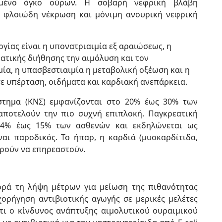
μένο όγκο ούρων. Η σοβαρή νεφρική βλάβη
η φλοιώδη νέκρωση και μόνιμη ανουρική νεφρική
γίας είναι η υπονατριαιμία εξ αραιώσεως, η
ατικής διήθησης την αιμόλυση και τον
ία, η υπασβεστιαιμία η μεταβολική οξέωση και η
ε υπέρταση, οιδήματα και καρδιακή ανεπάρκεια.
στημα (ΚΝΣ) εμφανίζονται στο 20% έως 30% των
 αποτελούν την πιο συχνή επιπλοκή. Παγκρεατική
ο 4% έως 15% των ασθενών και εκδηλώνεται ως
αι παροδικός. Το ήπαρ, η καρδιά (μυοκαρδίτιδα,
ορούν να επηρεαστούν.
ρά τη λήψη μέτρων για μείωση της πιθανότητας
 χορήγηση αντιβιοτικής αγωγής σε μερικές μελέτες
τι ο κίνδυνος ανάπτυξης αιμολυτικού ουραιμικού