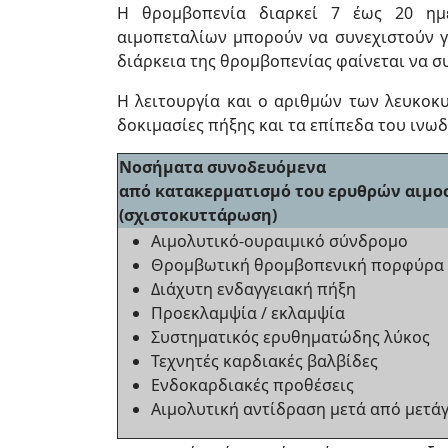
Η θρομβοπενία διαρκεί 7 έως 20 ημέ
αιμοπεταλίων μπορούν να συνεχιστούν γ
διάρκεια της θρομβοπενίας φαίνεται να σ
Η λειτουργία και ο αριθμών των λευκοκυ
δοκιμασίες πήξης και τα επίπεδα του ινω
Νοσήματα συνοδευόμενα
από κατακερματισμό του ερυθρών αιμ
(σχιστοκυττάρωση)
Αιμολυτικό-ουραιμικό σύνδρομο
Θρομβωτική θρομβοπενική πορφύρα
Διάχυτη ενδαγγειακή πήξη
Προεκλαμψία / εκλαμψία
Συστηματικός ερυθηματώδης λύκος
Τεχνητές καρδιακές βαλβίδες
Ενδοκαρδιακές προθέσεις
Αιμολυτική αντίδραση μετά από μετά