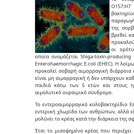
O157:H7
βακτηρίου
παραγωγή
της σορβ
βρεθεί κα
προκαλού
οι ορότυ
οποία ονομάζεται Shiga-toxin-producing E
Εnterohaemorrhagic E.coli (EHEC). Η λο
προκαλεί σοβαρή αιμορραγική διάρροια κ
είναι μη αιμορραγική ή δεν υπάρχουν κα
παιδιά κάτω των 5 ετών και στους η
αιμολυτικό ουραιμικό σύνδρομο.
Το εντεροαιμορραγικό κολοβακτηρίδιο Es
εντερική χλωρίδα των ανθρώπων, αλλά ε
μολύνει το κρέας κατά την διάρκεια της σ
Έτσι το μισοψημένο κρέας που περιέχει