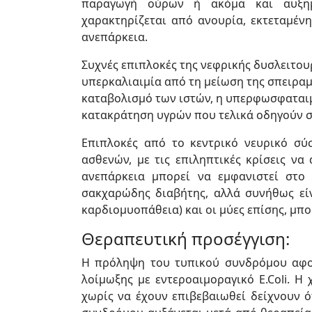
παραγωγή ούρων ή ακόμα και αυξη
χαρακτηρίζεται από ανουρία, εκτεταμέν
ανεπάρκεια.
Συχνές επιπλοκές της νεφρικής δυσλειτουρ
υπερκαλιαιμία από τη μείωση της σπειραμ
καταβολισμό των ιστών, η υπερφωσφαταιμ
κατακράτηση υγρών που τελικά οδηγούν σ
Επιπλοκές από το κεντρικό νευρικό σύ
ασθενών, με τις επιληπτικές κρίσεις να
ανεπάρκεια μπορεί να εμφανιστεί στ
σακχαρώδης διαβήτης, αλλά συνήθως είν
καρδιομυοπάθεια) και οι μύες επίσης, μπ
Θεραπευτική προσέγγιση:
Η πρόληψη του τυπικού συνδρόμου αφο
λοίμωξης με εντεροαιμοραγικό E.Coli. Η
χωρίς να έχουν επιβεβαιωθεί δείχνουν ό