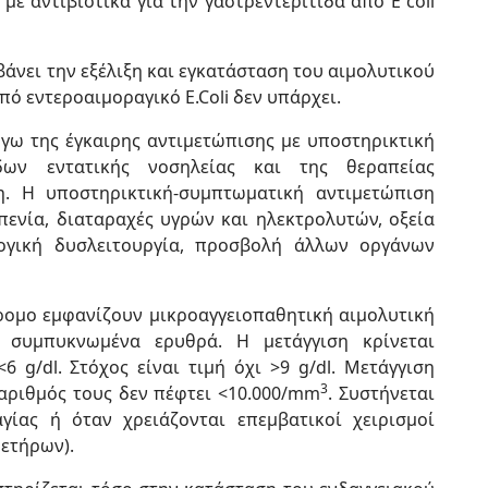
ε αντιβιοτικά για την γαστρεντερίτιδα από E coli
άνει την εξέλιξη και εγκατάσταση του αιμολυτικού
ό εντεροαιμοραγικό E.Coli δεν υπάρχει.
γω της έγκαιρης αντιμετώπισης με υποστηρικτική
ων εντατικής νοσηλείας και της θεραπείας
. Η υποστηρικτική-συμπτωματική αντιμετώπιση
ενία, διαταραχές υγρών και ηλεκτρολυτών, οξεία
ογική δυσλειτουργία, προ­σβολή άλλων οργάνων
ρομο εμφανίζουν μικροαγγειοπαθητική αιμολυτική
ε συμπυκνωμένα ερυθρά. Η μετάγγιση κρίνεται
6 g/dl. Στόχος είναι τιμή όχι >9 g/dl. Μετάγγιση
3
 αριθμός τους δεν πέφτει <10.000/mm
. Συστήνεται
γίας ή όταν χρειάζονται επεμβατικοί χειρισμοί
ετήρων).