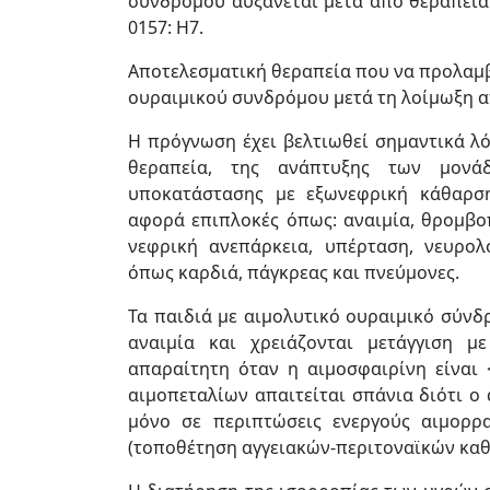
συνδρόμου αυξάνεται μετά από θεραπεία μ
0157: H7.
Αποτελεσματική θεραπεία που να προλαμβ
ουραιμικού συνδρόμου μετά τη λοίμωξη απ
Η πρόγνωση έχει βελτιωθεί σημαντικά λό
θεραπεία, της ανάπτυξης των μονάδ
υποκατάστασης με εξωνεφρική κάθαρση
αφορά επιπλοκές όπως: αναιμία, θρομβοπ
νεφρική ανεπάρκεια, υπέρταση, νευρολ
όπως καρδιά, πάγκρεας και πνεύμονες.
Τα παιδιά με αιμολυτικό ουραιμικό σύνδ
αναιμία και χρειάζονται μετάγγιση μ
απαραίτητη όταν η αιμοσφαιρίνη είναι <
αιμοπεταλίων απαιτείται σπάνια διότι ο
μόνο σε περιπτώσεις ενεργούς αιμορρα
(τοποθέτηση αγγειακών-περιτοναϊκών καθ