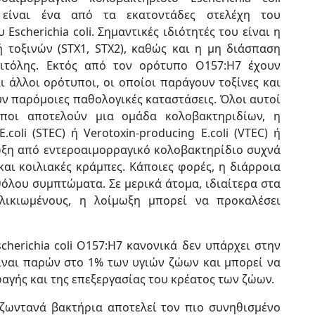
 είναι ένα από τα εκατοντάδες στελέχη του
 Escherichia coli. Σημαντικές ιδιότητές του είναι η
 τοξινών (STX1, STX2), καθώς και η μη διάσπαση
ιτόλης. Εκτός από τον ορότυπο Ο157:Η7 έχουν
ι άλλοι ορότυποι, οι οποίοι παράγουν τοξίνες και
ν παρόμοιες παθολογικές καταστάσεις. Όλοι αυτοί
ποι αποτελούν μια ομάδα κολοβακτηριδίων, η
.coli (STEC) ή Verotoxin-producing E.coli (VTEC) ή
ίμωξη από εντεροαιμορραγικό κολοβακτηρίδιο συχνά
αι κοιλιακές κράμπες. Κάποιες φορές, η διάρροια
θόλου συμπτώματα. Σε μερικά άτομα, ιδιαίτερα στα
λικιωμένους, η λοίμωξη μπορεί να προκαλέσει
cherichia coli O157:H7 κανονικά δεν υπάρχει στην
ίναι παρών στο 1% των υγιών ζώων και μπορεί να
φαγής και της επεξεργασίας του κρέατος των ζώων.
 ζωντανά βακτήρια αποτελεί τον πιο συνηθισμένο