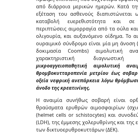
από διάρροια μερικών ημερών. Κατά τη
εξέταση του ασθενούς διαπιστώνεται ω
καταβολή ευερεθιστότητα και σε 
περιπτώσεις αιμορραγία από τα ούλα και
ολιγουρία, και αυξανόμενο οίδημα. Το α
ουραιμικό σύνδρομο είναι μία μη άνοση 
δοκιμασία Coombs) αιμολυτική αν
χαρακτηριστική διαγνωστική 
μικροαγγειοπαθητική αιμολυτική ανα
θρομβοκυτταροπενία μετρίου έως σοβαρ
οξεία νεφρική ανεπάρκεια λόγω θρόμβωσ
άνοδο της κρεατινίνης.
Η αναιμία συνήθως σοβαρή είναι ορθ
θραύσματα ερυθρών αιμοσφαιρίων (σχισ
(helmet cells or schistocytes) και συν
(LDH), της έμμεσης χολερυθρίνης και της
των δικτυοερυθροκυττάρων (ΔΕΚ).