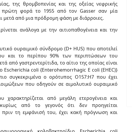
μίας, της θρομβοπενίας και της οξείας νεφρικής
α πρώτη φορά το 1955 από τον Gasser σαν μία
ι μετά από μια πρόδρομη φάση με διάρροιες.
ρίνεται ανάλογα με την αιτιοπαθογένεια και την
λυτικό ουραιμικό σύνδρομο (D+ HUS) που αποτελεί
ου και το περίπου 90% των περιπτώσεων του
τά από γαστρεντερίτιδα, το αίτιο της οποίας είναι
Escherichia coli {Enterohemorrhagic E coli (EHEC)}
 πιο συγκεκριμένα ο ορότυπος O157:H7 που έχει
λοιμώξεων που οδηγούν σε αιμολυτικό ουραιμικό
υ χαρακτηρίζεται από μεγάλη ετερογένεια και
 κυρίως από το γεγονός ότι δεν προηγείται
li πριν τη εμφάνισή του, έχει κακή πρόγνωση και
οαιμορραγικό κολοβακτηρίδιο Escherichia coli