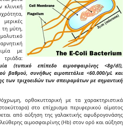
ν κλινική
χρότητα,
μερικές
 τη μύτη,
ιμολυτικό
(αρνητική
αιμία με
τριάδα:
ιμία (τυπικό επίπεδο αιμοσφαιρίνης <8g/dl),
ού βαθμού, συνήθως αιμοπετάλια <60.000/μL και
ης των τριχοειδών των σπειραμάτων με σημαντική
όχρωμη, ορθοκυτταρική με τα χαρακτηριστικά
τοκύτταρα) στο επίχρισμα περιφερικού αίματος
οδεύεται από αύξηση της γαλακτικής αφυδρογονάσης
 ελεύθερης αιμοσφαιρίνης (Hb) στον ορό και αύξηση