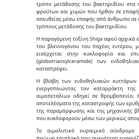
τρόπο μετάδοσης του βακτηριδίου στα 
φρούτων και χυμών που ήρθαν σε επαφή 
απευθείας μέσω επαφής από άνθρωπο σε 
τρόπους μετάδοσης του βακτηριδίου.
Η παραγόμενη τοξίνη Shiga αφού αρχικά 
του βλεννογόνου του παχέος εντέρου, μ
εισέρχεται στην κυκλοφορία και επι
(globotriaosylceramide) των ενδοθηλ
καταστρέφει.
Η βλάβη των ενδοθηλιακών κυττάρων 
ενεργοποιώντας τον καταρράκτη της
αιμοπεταλίων οδηγεί σε θρομβοπενία. Η
αποτελέσματα της καταστροφής των ερυθ
της παραμόρφωσης και της μηχανικής β
που κυκλοφορούν μέσω των μερικώς αποφ
Το αιμολυτικό ουραιμικό σύνδρομο 
πρώιμη επιπλοκή που συχνότερα εμφανίζ