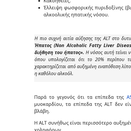
Κακοήθειες.
Έλλειψη φωσφορικής πυριδοξίνης (β
αλκοολικής ηπατικής νόσου.
Η πιο συχνή αιτία αύξησης της ALT στο δυτ
Ήπατος (Non Alcoholic Fatty Liver Dise
διήθηση του ήπατος».
Η νόσος αυτή τείνει ν
όπου υπολογίζεται ότι το 20% περίπου τ
χαρακτηρίζεται από αυξημένη εναπόθεση λίπο
η καθόλου αλκοόλ.
Παρά το γεγονός ότι τα επίπεδα της
A
μυοκαρδίου, τα επίπεδα της ALT δεν εί
βλάβη.
Η ALT συνήθως είναι περισσότερο αυξημέ
χοληφόρων.