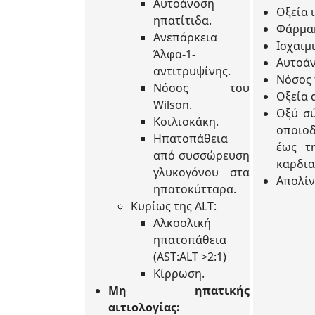
Αυτοάνοση
Οξεία ι
ηπατίτιδα.
Φάρμακ
Ανεπάρκεια
Ισχαιμ
Άλφα-1-
Αυτοάν
αντιτρυψίνης.
Νόσος 
Νόσος του
Οξεία 
Wilson.
Οξύ σύ
Κοιλιοκάκη.
οποιοδ
Ηπατοπάθεια
έως τ
από συσσώρευση
καρδια
γλυκογόνου στα
Απολίν
ηπατοκύτταρα.
Κυρίως της ALT:
Αλκοολική
ηπατοπάθεια
(AST:ALT >2:1)
Κίρρωση.
Μη ηπατικής
αιτιολογίας: