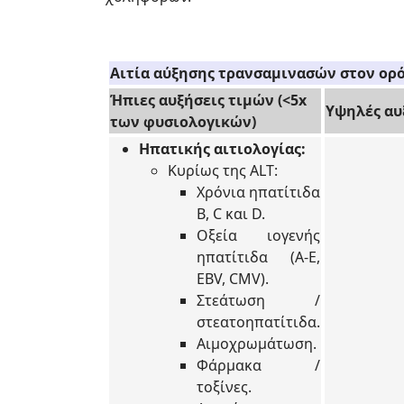
Αιτία αύξησης τρανσαμινασών στον ορό
Ήπιες αυξήσεις τιμών (<5x
Υψηλές αυ
των φυσιολογικών)
Ηπατικής αιτιολογίας:
Κυρίως της ALT:
Χρόνια ηπατίτιδα
B, C και D.
Οξεία ιογενής
ηπατίτιδα (A-E,
EBV, CMV).
Στεάτωση /
στεατοηπατίτιδα.
Αιμοχρωμάτωση.
Φάρμακα /
τοξίνες.