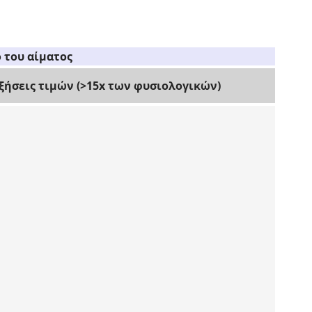
 του αίματος
ξήσεις τιμών
(>15x των φυσιολογικών)