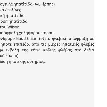
ογενής ηπατίτιδα (Α-Ε, έρπης).
α / τοξίνες.
ική ηπατίτιδα.
οση ηπατίτιδα.
του Wilson.
απόφραξη χοληφόρου πόρου.
νδρομο Budd-Chiari (οξεία φλεβική απόφραξη σε
ήποτε επίπεδο, από τις μικρές ηπατικές φλέβες
ην εκβολή της κάτω κοίλης φλέβας στο δεξιό
κό κόλπο).
ωση ηπατικής αρτηρίας.