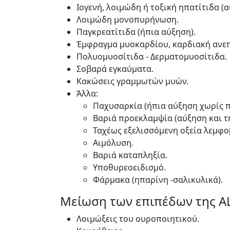
Ιογενή, λοιμώδη ή τοξική ηπατίτιδα (
Λοιμώδη μονοπυρήνωση.
Παγκρεατίτιδα (ήπια αύξηση).
Έμφραγμα μυοκαρδίου, καρδιακή ανεπ
Πολυομυοσίτιδα - Δερματομυοσίτιδα.
Σοβαρά εγκαύματα.
Κακώσεις γραμμωτών μυών.
Άλλα:
Παχυσαρκία (ήπια αύξηση χωρίς π
Βαριά προεκλαμψία (αύξηση και τη
Ταχέως εξελισσόμενη οξεία λεμφοβ
Αιμόλυση.
Βαριά καταπληξία.
Υποθυρεοειδισμό.
Φάρμακα (ηπαρίνη -σαλικυλικά).
Μείωση των επιπέδων της AL
Λοιμώξεις του ουροποιητικού.