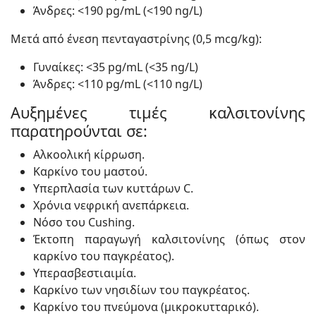
Άνδρες: <190 pg/mL (<190 ng/L)
Μετά από ένεση πενταγαστρίνης (0,5 mcg/kg):
Γυναίκες: <35 pg/mL (<35 ng/L)
Άνδρες: <110 pg/mL (<110 ng/L)
Αυξημένες τιμές καλσιτονίνης
παρατηρούνται σε:
Αλκοολική κίρρωση.
Καρκίνο του μαστού.
Υπερπλασία των κυττάρων C.
Χρόνια νεφρική ανεπάρκεια.
Νόσο του Cushing.
Έκτοπη παραγωγή καλσιτονίνης (όπως στον
καρκίνο του παγκρέατος).
Υπερασβεστιαιμία.
Καρκίνο των νησιδίων του παγκρέατος.
Καρκίνο του πνεύμονα (μικροκυτταρικό).