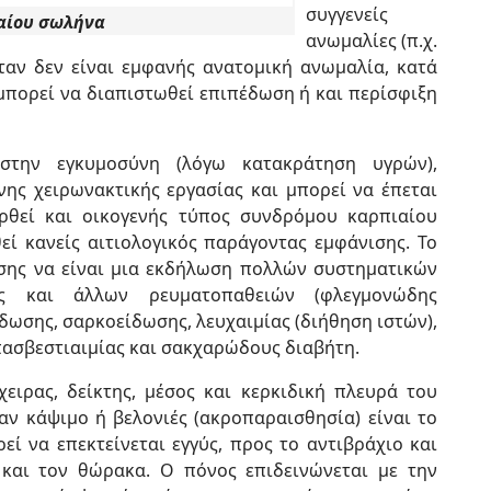
συγγενείς
αίου σωλήνα
ανωμαλίες (π.χ.
ταν δεν είναι εμφανής ανατομική ανωμαλία, κατά
μπορεί να διαπιστωθεί επιπέδωση ή και περίσφιξη
στην εγκυμοσύνη (λόγω κατακράτηση υγρών),
νης χειρωνακτικής εργασίας και μπορεί να έπεται
ρθεί και οικογενής τύπος συνδρόμου καρπιαίου
ί κανείς αιτιολογικός παράγοντας εμφάνισης. Το
σης να είναι μια εκδήλωση πολλών συστηματικών
ας και άλλων ρευματοπαθειών (φλεγμονώδης
ίδωσης, σαρκοείδωσης, λευχαιμίας (διήθηση ιστών),
ασβεστιαιμίας και σακχαρώδους διαβήτη.
ειρας, δείκτης, μέσος και κερκιδική πλευρά του
ν κάψιμο ή βελονιές (ακροπαραισθησία) είναι το
ί να επεκτείνεται εγγύς, προς το αντιβράχιο και
 και τον θώρακα. Ο πόνος επιδεινώνεται με την