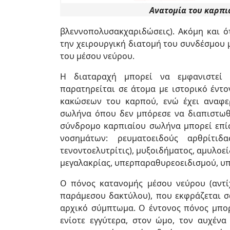
Ανατομία του καρπι
βλεννοπολυσακχαριδώσεις). Ακόμη και ό
την χειρουργική διατομή του συνδέσμου 
του μέσου νεύρου.
Η διαταραχή μπορεί να εμφανιστεί 
παρατηρείται σε άτομα με ιστορικό έντο
κακώσεων του καρπού, ενώ έχει αναφε
σωλήνα όπου δεν μπόρεσε να διαπιστωθε
σύνδρομο καρπιαίου σωλήνα μπορεί επί
νοσημάτων: ρευματοειδούς αρθρίτιδ
τενοντοελυτρίτις), μυξοιδήματος, αμυλοε
μεγαλακρίας, υπερπαραθυρεοειδισμού, υπ
Ο πόνος κατανομής μέσου νεύρου (αντίχ
παράμεσου δακτύλου), που εκφράζεται σα
αρχικό σύμπτωμα. Ο έντονος πόνος μπορε
ενίοτε εγγύτερα, στον ώμο, τον αυχένα