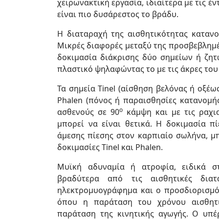
χειρωνακτική εργασία, ιδιαίτερα με τις έ
είναι πιο δυσάρεστος το βράδυ.
Η διαταραχή της αισθητικότητας κατανο
Μικρές διαφορές μεταξύ της προσβεβλημέ
δοκιμασία διάκρισης δύο σημείων ή ζη
πλαστικό ψηλαφώντας το με τις άκρες του 
Τα σημεία Tinel (αίσθηση βελόνας ή οξέ
Phalen (πόνος ή παραισθησίες κατανομή
ο
ασθενούς σε 90
κάμψη και με τις ραχια
μπορεί να είναι θετικά. Η δοκιμασία π
άμεσης πίεσης στον καρπιαίο σωλήνα, μπο
δοκιμασίες Tinel και Phalen.
Μυϊκή αδυναμία ή ατροφία, ειδικά σ
βραδύτερα από τις αισθητικές διατα
ηλεκτρομυογράφημα και ο προσδιορισμός
όπου η παράταση του χρόνου αισθητι
παράταση της κινητικής αγωγής. Ο υπέ