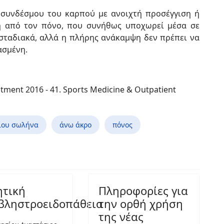
 συνδέσμου του καρπού με ανοιχτή προσέγγιση ή
ση από τον πόνο, που συνήθως υποχωρεί μέσα σε
ι σταδιακά, αλλά η πλήρης ανάκαμψη δεν πρέπει να
ασμένη.
ment 2016 - 41. Sports Medicine & Outpatient
ίου σωλήνα
άνω άκρο
πόνος
ητική
Πληροφορίες για
βληστροειδοπάθεια
την ορθή χρήση
της νέας