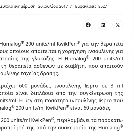
λευταία ενημέρωση : 20 Ιουλίου 2017
Εμφανίσεις: 8527
®
®
 Humalog
200 units/ml KwikPen
για την θεραπεία
ους οποίους απαιτείται η χορήγηση ινσουλίνης για
®
στασίας της γλυκόζης. Η Humalog
200 units/ml
 τη θεραπεία ασθενών με διαβήτη, που απαιτούν
ουλίνης ταχείας δράσης.
ριέχει 600 μονάδες ινσουλίνης lispro σε 3 ml
οποία είναι διπλάσια από την συγκέντρωση της
nits/ml. Η μέγιστη ποσότητα ινσουλίνης lispro που
®
®
malog
200 units/ml KwikPen
είναι 60 μονάδες.
®
200 units/ml KwikPen
, περιλαμβάνει τα παρακάτω
®
οροποίησή της από την συσκευασία της Humalog