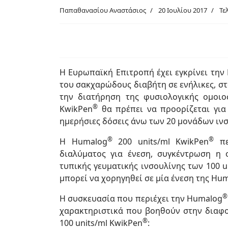
Παπαθανασίου Αναστάσιος
20 Ιουλίου 2017
Τε
Η Ευρωπαϊκή Επιτροπή έχει εγκρίνει την
του σακχαρώδους διαβήτη σε ενήλικες, στ
την διατήρηση της φυσιολογικής ομοιο
®
KwikPen
θα πρέπει να προορίζεται για
ημερήσιες δόσεις άνω των 20 μονάδων ινσ
®
®
Η Humalog
200 units/ml KwikPen
πε
διαλύματος για ένεση, συγκέντρωση η 
τυπικής γευματικής ινσουλίνης των 100 u
μπορεί να χορηγηθεί σε μία ένεση της Hu
®
Η συσκευασία που περιέχει την Humalog
χαρακτηριστικά που βοηθούν στην διαφ
®
100 units/ml KwikPen
: