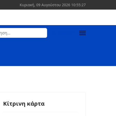
Κυριακή, 09 Αυγούστου 2026
10:55:28
ση
Σύνδεση
 more characters for results.
Κίτρινη κάρτα