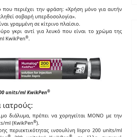
ο που περιέχει την φράση: «Χρήση μόνο για αυτήν
οκληθεί σοβαρή υπερδοσολογία».
ίναι γραμμένη σε κίτρινο πλαίσιο.
ύρο γκρι αντί για λευκό που είναι το χρώμα της
®
ml KwikPen
.
®
00 units/ml KwikPen
 ιατρούς:
έσιμο διάλυμα, πρέπει να χορηγείται ΜΟΝΟ με την
®
ts/ml (KwikPen
).
ης περιεκτικότητας ινσουλίνη lispro 200 units/ml
®
®