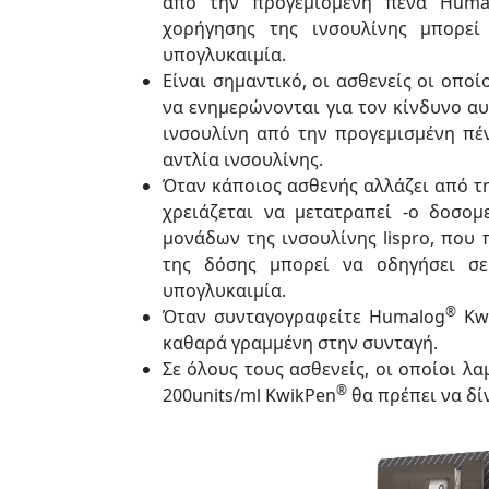
από την προγεμισμένη πένα Huma
χορήγησης της ινσουλίνης μπορε
υπογλυκαιμία.
Είναι σημαντικό, οι ασθενείς οι οπο
να ενημερώνονται για τον κίνδυνο α
ινσουλίνη από την προγεμισμένη π
αντλία ινσουλίνης.
Όταν κάποιος ασθενής αλλάζει από τ
χρειάζεται να μετατραπεί -ο δοσομ
μονάδων της ινσουλίνης lispro, που
της δόσης μπορεί να οδηγήσει σ
υπογλυκαιμία.
®
Όταν συνταγογραφείτε Humalog
Kw
καθαρά γραμμένη στην συνταγή.
Σε όλους τους ασθενείς, οι οποίοι 
®
200units/ml KwikPen
θα πρέπει να δί