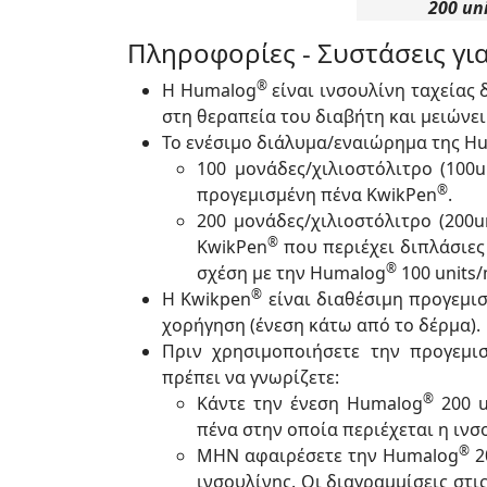
200 un
Πληροφορίες - Συστάσεις για
®
Η Humalog
είναι ινσουλίνη ταχείας 
στη θεραπεία του διαβήτη και μειώνει
Το ενέσιμο διάλυμα/εναιώρημα της H
100 μονάδες/χιλιοστόλιτρο (100un
®
προγεμισμένη πένα KwikPen
.
200 μονάδες/χιλιοστόλιτρο (200
®
KwikPen
που περιέχει διπλάσιες 
®
σχέση με την Humalog
100 units
®
Η Kwikpen
είναι διαθέσιμη προγεμι
χορήγηση (ένεση κάτω από το δέρμα).
Πριν χρησιμοποιήσετε την προγεμι
πρέπει να γνωρίζετε:
®
Κάντε την ένεση Humalog
200 u
πένα στην οποία περιέχεται η ινσ
®
ΜΗΝ αφαιρέσετε την Humalog
2
ινσουλίνης. Οι διαγραμμίσεις στι