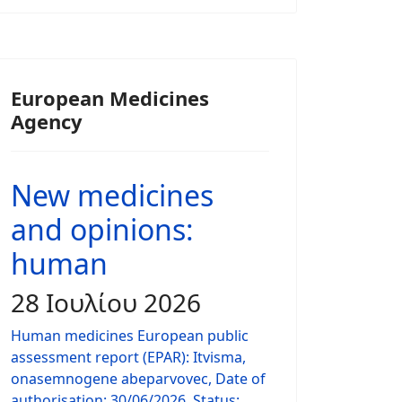
European Medicines
Agency
New medicines
and opinions:
human
28 Ιουλίου 2026
Human medicines European public
assessment report (EPAR): Itvisma,
onasemnogene abeparvovec, Date of
authorisation: 30/06/2026, Status: