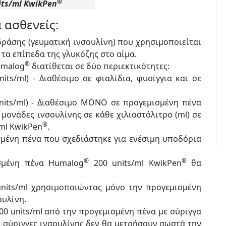
®
its/ml KwikPen
 ασθενείς:
δράσης (γευματική ινσουλίνη) που χρησιμοποιείται
 τα επίπεδα της γλυκόζης στο αίμα.
®
umalog
διατίθεται σε δύο περιεκτικότητες:
its/ml) - Διαθέσιμο σε φιαλίδια, φυσίγγια και σε
units/ml) - Διαθέσιμο ΜΟΝΟ σε προγεμισμένη πένα
μονάδες ινσουλίνης σε κάθε χιλιοστόλιτρο (ml) σε
®
/ml KwikPen
.
σμένη πένα που σχεδιάστηκε για ενέσιμη υποδόρια
®
®
σμένη πένα Humalog
200 units/ml KwikPen
θα
nits/ml χρησιμοποιώντας μόνο την προγεμισμένη
ουλίνη.
00 units/ml από την προγεμισμένη πένα με σύριγγα
ς σύριγγες ινσουλίνης δεν θα μετρήσουν σωστά την