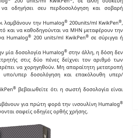
log
200 units/ml KwikPen
, σε άλλη συσκευή
ί να οδηγήσει σευ περδοσολόγηση και σοβαρή
®
®
ίοι λαμβάνουν την Humalog
200units/ml KwikPen
,
υτό και να καθοδηγούνται να ΜΗΝ μεταφέρουν την
®
®
ένα Humalog
200 units/ml KwikPen
σε σύριγγα ή
®
ην μία δοσολογία Humalog
στην άλλη, η δόση δεν
ετρητής στις δύο πένες δείχνει τον αριθμό των
 πρέπει να χορηγηθούν. Μη απαραίτητη μετατροπή
ε υπο/υπερ δοσολόγηση και επακόλουθη υπερ/
®
ikPen
βεβαιωθείτε ότι η σωστή δοσολογία είναι
®
λαμβάνουν για πρώτη φορά την ινσουλίνη Humalog
νονται σαφείς οδηγίες ορθής χρήσης.