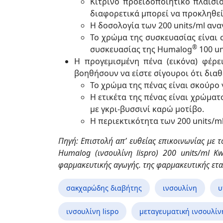
Κίτρινο προειδοποιητικό πλαίσι
διαφορετικά μπορεί να προκληθε
Η δοσολογία των 200 units/ml ανα
Το χρώμα της συσκευασίας είναι σ
®
συσκευασίας της Humalog
100 un
Η προγεμισμένη πένα (εικόνα) φέρ
βοηθήσουν να είστε σίγουροι ότι διαθ
Το χρώμα της πένας είναι σκούρο 
Η ετικέτα της πένας είναι χρώματ
με γκρι-βυσσινί καρώ μοτίβο.
Η περιεκτικότητα των 200 units/m
Πηγή: Επιστολή απ’ ευθείας επικοινωνίας με 
Humalog (ινσουλίνη lispro) 200 units/ml 
φαρμακευτικής αγωγής. της φαρμακευτικής ετα
σακχαρώδης διαβήτης
ινσουλίνη
υ
ινσουλίνη lispo
μεταγευματική ινσουλίν