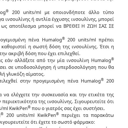
®
log
200 units/ml με οποιονδήποτε άλλο τύπο
α ινσουλίνης ή αντλία έγχυσης ινσουλίνης, μπορεί
 ως αποτέλεσμα μπορεί να ΒΡΕΘΕΙ Η ΖΩΗ ΣΑΣ ΣΕ
®
ρογεμισμένη πένα Humalog
200 units/ml πρέπει
 καθοριστεί η σωστή δόση της ινσουλίνης. Έτσι η
ην ακριβή δόση που έχει επιλεχθεί.
®
ς εάν αλλάξετε από την μία ινσουλίνη Humalog
ήσει σε υποδοσολόγηση ή υπερδοσολόγηση που θα
λή γλυκόζη αίματος.
®
πιλεχθεί στην προγεμισμένη πένα Humalog
200
α να ελέγχετε την συσκευασία και την ετικέτα της
ν περιεκτικότητα της ινσουλίνης. Σιγουρευτείτε ότι
®
s/ml KwikPen
που ο γιατρός σας έχει συστήσει.
®
®
g
200 units/ml KwikPen
περιέχει τα παρακάτω
ιγουρευτείτε ότι έχετε το σωστό φάρμακο: